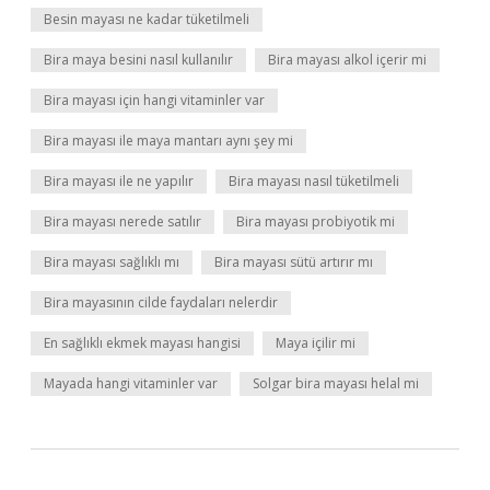
Besin mayası ne kadar tüketilmeli
Bira maya besini nasıl kullanılır
Bira mayası alkol içerir mi
Bira mayası için hangi vitaminler var
Bira mayası ile maya mantarı aynı şey mi
Bira mayası ile ne yapılır
Bira mayası nasıl tüketilmeli
Bira mayası nerede satılır
Bira mayası probiyotik mi
Bira mayası sağlıklı mı
Bira mayası sütü artırır mı
Bira mayasının cilde faydaları nelerdir
En sağlıklı ekmek mayası hangisi
Maya içilir mi
Mayada hangi vitaminler var
Solgar bira mayası helal mi