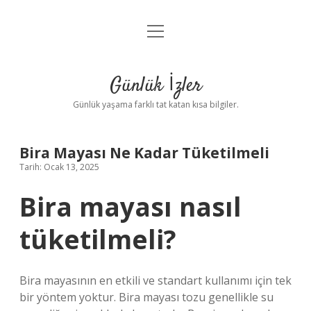
menüyü
Anasayfa
aç
Gizlilik Politikası
Günlük İzler
Yasal Uyarı
Günlük yaşama farklı tat katan kısa bilgiler.
Hakkımızda
Bira Mayası Ne Kadar Tüketilmeli
Tarih: Ocak 13, 2025
Bira mayası nasıl
tüketilmeli?
Bira mayasının en etkili ve standart kullanımı için tek
bir yöntem yoktur. Bira mayası tozu genellikle su