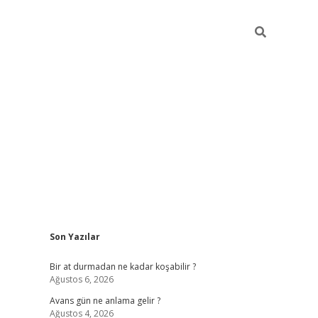
Sidebar
Son Yazılar
https://ilbet.ca
Bir at durmadan ne kadar koşabilir ?
Ağustos 6, 2026
Avans gün ne anlama gelir ?
Ağustos 4, 2026