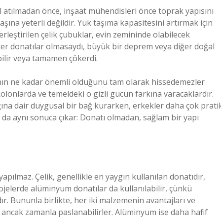
el atılmadan önce, inşaat mühendisleri önce toprak yapısını
şına yeterli değildir. Yük taşıma kapasitesini artırmak için
erleştirilen çelik çubuklar, evin zemininde olabilecek
Eğer donatılar olmasaydı, büyük bir deprem veya diğer doğal
bilir veya tamamen çökerdi.
ının ne kadar önemli olduğunu tam olarak hissedemezler
olonlarda ve temeldeki o gizli gücün farkına varacaklardır.
lığına dair duygusal bir bağ kurarken, erkekler daha çok prati
sı da aynı sonuca çıkar: Donatı olmadan, sağlam bir yapı
apılmaz. Çelik, genellikle en yaygın kullanılan donatıdır,
jelerde alüminyum donatılar da kullanılabilir, çünkü
r. Bununla birlikte, her iki malzemenin avantajları ve
, ancak zamanla paslanabilirler. Alüminyum ise daha hafif