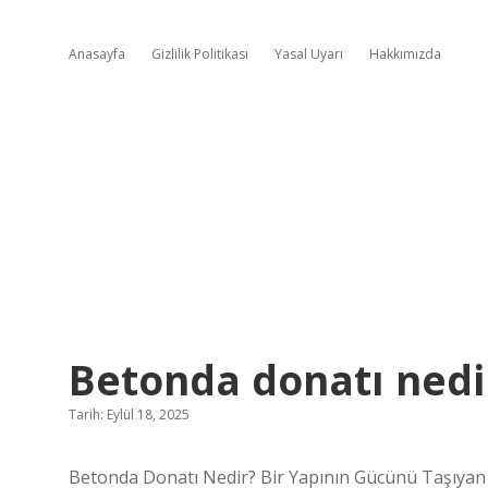
Anasayfa
Gizlilik Politikası
Yasal Uyarı
Hakkımızda
Betonda donatı nedi
Tarih: Eylül 18, 2025
Betonda Donatı Nedir? Bir Yapının Gücünü Taşıyan