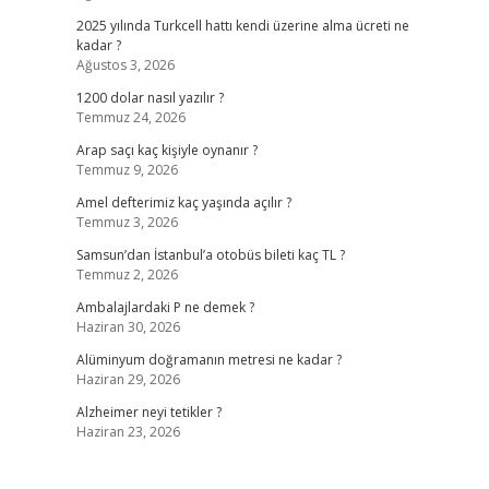
2025 yılında Turkcell hattı kendi üzerine alma ücreti ne
kadar ?
Ağustos 3, 2026
1200 dolar nasıl yazılır ?
Temmuz 24, 2026
Arap saçı kaç kişiyle oynanır ?
Temmuz 9, 2026
Amel defterimiz kaç yaşında açılır ?
Temmuz 3, 2026
Samsun’dan İstanbul’a otobüs bileti kaç TL ?
Temmuz 2, 2026
Ambalajlardaki P ne demek ?
Haziran 30, 2026
Alüminyum doğramanın metresi ne kadar ?
Haziran 29, 2026
Alzheimer neyi tetikler ?
Haziran 23, 2026