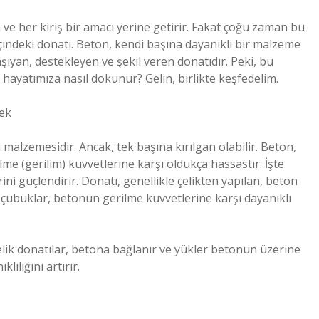
ve her kiriş bir amacı yerine getirir. Fakat çoğu zaman bu
içindeki donatı. Beton, kendi başına dayanıklı bir malzeme
ıyan, destekleyen ve şekil veren donatıdır. Peki, bu
m hayatımıza nasıl dokunur? Gelin, birlikte keşfedelim.
ek
 malzemesidir. Ancak, tek başına kırılgan olabilir. Beton,
e (gerilim) kuvvetlerine karşı oldukça hassastır. İşte
ni güçlendirir. Donatı, genellikle çelikten yapılan, beton
ik çubuklar, betonun gerilme kuvvetlerine karşı dayanıklı
. Çelik donatılar, betona bağlanır ve yükler betonun üzerine
lılığını artırır.