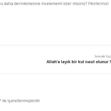
u daha derinlemesine incelememi ister misiniz? Fikirlerinizi
Sonraki Yaz
Allah’a layık bir kul nasıl olunur 
*
ile işaretlenmişlerdir