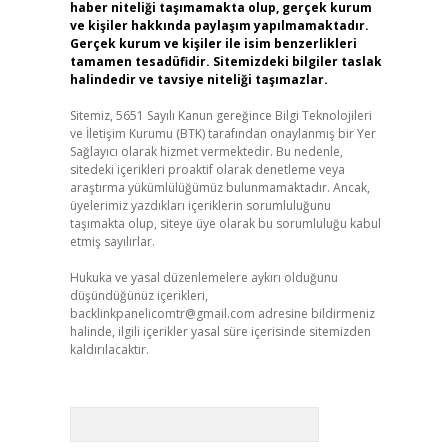
haber niteliği taşımamakta olup, gerçek kurum
ve kişiler hakkında paylaşım yapılmamaktadır.
Gerçek kurum ve kişiler ile isim benzerlikleri
tamamen tesadüfidir. Sitemizdeki bilgiler taslak
halindedir ve tavsiye niteliği taşımazlar.
Sitemiz, 5651 Sayılı Kanun gereğince Bilgi Teknolojileri
ve İletişim Kurumu (BTK) tarafından onaylanmış bir Yer
ş
Sağlayıcı olarak hizmet vermektedir. Bu nedenle,
sitedeki içerikleri proaktif olarak denetleme veya
araştırma yükümlülüğümüz bulunmamaktadır. Ancak,
üyelerimiz yazdıkları içeriklerin sorumluluğunu
taşımakta olup, siteye üye olarak bu sorumluluğu kabul
etmiş sayılırlar.
Hukuka ve yasal düzenlemelere aykırı olduğunu
düşündüğünüz içerikleri,
backlinkpanelicomtr@gmail.com
adresine bildirmeniz
halinde, ilgili içerikler yasal süre içerisinde sitemizden
kaldırılacaktır.
Arama