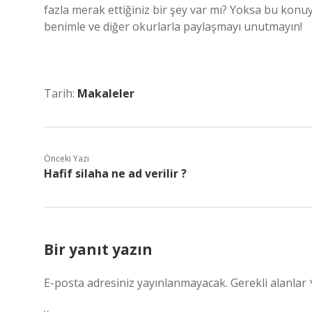
fazla merak ettiğiniz bir şey var mı? Yoksa bu konuy
benimle ve diğer okurlarla paylaşmayı unutmayın!
Tarih:
Makaleler
Önceki Yazı
Hafif silaha ne ad verilir ?
Bir yanıt yazın
E-posta adresiniz yayınlanmayacak.
Gerekli alanlar