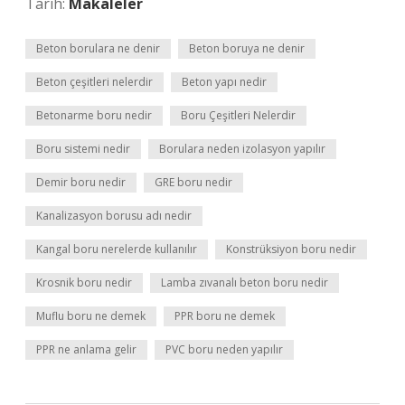
Tarih:
Makaleler
Beton borulara ne denir
Beton boruya ne denir
Beton çeşitleri nelerdir
Beton yapı nedir
Betonarme boru nedir
Boru Çeşitleri Nelerdir
Boru sistemi nedir
Borulara neden izolasyon yapılır
Demir boru nedir
GRE boru nedir
Kanalizasyon borusu adı nedir
Kangal boru nerelerde kullanılır
Konstrüksiyon boru nedir
Krosnik boru nedir
Lamba zıvanalı beton boru nedir
Muflu boru ne demek
PPR boru ne demek
PPR ne anlama gelir
PVC boru neden yapılır