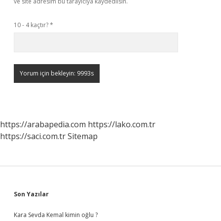
ve site adresim bu tarayıcıya kaydedilsin.
10 - 4 kaçtır?
*
https://arabapedia.com
https://lako.com.tr
https://saci.com.tr
Sitemap
Sidebar
Son Yazılar
Kara Sevda Kemal kimin oğlu ?