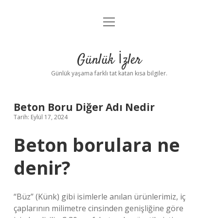
menüyü
Anasayfa
aç
Gizlilik Politikası
Günlük İzler
Yasal Uyarı
Günlük yaşama farklı tat katan kısa bilgiler.
Hakkımızda
Beton Boru Diğer Adı Nedir
Tarih: Eylül 17, 2024
Beton borulara ne
denir?
“Büz” (Künk) gibi isimlerle anılan ürünlerimiz, iç
çaplarının milimetre cinsinden genişliğine göre