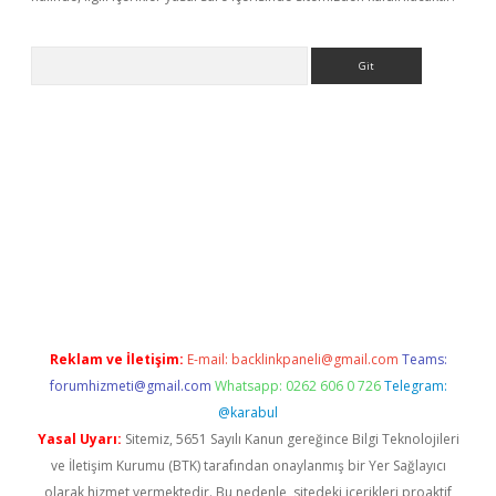
Arama
sino/
Reklam ve İletişim:
E-mail:
backlinkpaneli@gmail.com
Teams:
forumhizmeti@gmail.com
Whatsapp: 0262 606 0 726
Telegram:
@karabul
Yasal Uyarı:
Sitemiz, 5651 Sayılı Kanun gereğince Bilgi Teknolojileri
ve İletişim Kurumu (BTK) tarafından onaylanmış bir Yer Sağlayıcı
olarak hizmet vermektedir. Bu nedenle, sitedeki içerikleri proaktif