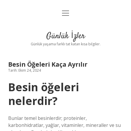
menüyü
Anasayfa
aç
Gizlilik Politikası
Günlük İzler
Yasal Uyarı
Günlük yaşama farklı tat katan kısa bilgiler.
Hakkımızda
Besin Öğeleri Kaça Ayrılır
Tarih: Ekim 24, 2024
Besin öğeleri
nelerdir?
Bunlar temel besinlerdir; proteinler,
karbonhidratlar, yağlar, vitaminler, mineraller ve su