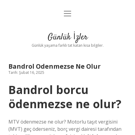
menüyü
Anasayfa
aç
Gizlilik Politikası
Günlük İzler
Yasal Uyarı
Günlük yaşama farklı tat katan kısa bilgiler.
Hakkımızda
Bandrol Odenmezse Ne Olur
Tarih: Şubat 16, 2025
Bandrol borcu
ödenmezse ne olur?
MTV ödenmezse ne olur? Motorlu taşıt vergisini
(MVT) geç öderseniz, borç vergi dairesi tarafından