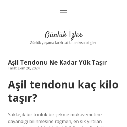
menüyü
Anasayfa
aç
Gizlilik Politikası
Günlük İzler
Yasal Uyarı
Günlük yaşama farklı tat katan kısa bilgiler.
Hakkımızda
Aşil Tendonu Ne Kadar Yük Taşır
Tarih: Ekim 20, 2024
Aşil tendonu kaç kilo
taşır?
Yaklaşık bir tonluk bir çekme mukavemetine
dayandığı bilinmesine rağmen, en sık yırtılan