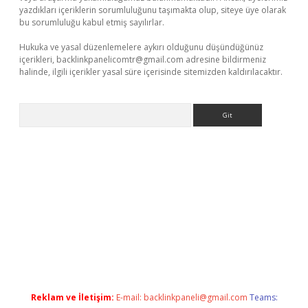
yazdıkları içeriklerin sorumluluğunu taşımakta olup, siteye üye olarak
bu sorumluluğu kabul etmiş sayılırlar.
Hukuka ve yasal düzenlemelere aykırı olduğunu düşündüğünüz
içerikleri,
backlinkpanelicomtr@gmail.com
adresine bildirmeniz
halinde, ilgili içerikler yasal süre içerisinde sitemizden kaldırılacaktır.
Arama
/ilbet.casino/
Reklam ve İletişim:
E-mail:
backlinkpaneli@gmail.com
Teams: