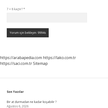
7 + 8 kaçtır?
*
https://arabapedia.com
https://lako.com.tr
https://saci.com.tr
Sitemap
Sidebar
Son Yazılar
Bir at durmadan ne kadar koşabilir ?
Ağustos 6, 2026