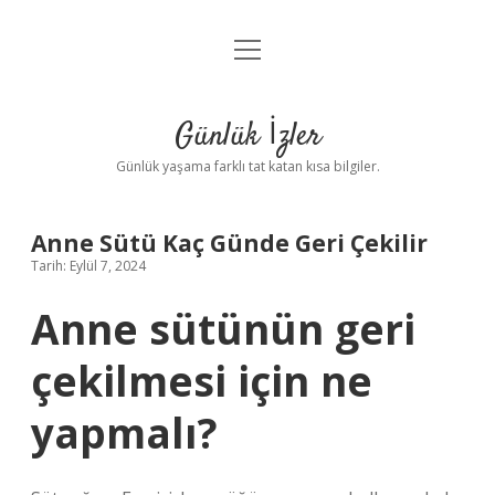
menüyü
Anasayfa
aç
Gizlilik Politikası
Günlük İzler
Yasal Uyarı
Günlük yaşama farklı tat katan kısa bilgiler.
Hakkımızda
Anne Sütü Kaç Günde Geri Çekilir
Tarih: Eylül 7, 2024
Anne sütünün geri
çekilmesi için ne
yapmalı?