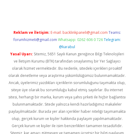
tps://ilbet.casino/
Reklam ve İletişim:
E-mail:
backlinkpaneli@gmail.com
Teams:
forumhizmeti@gmail.com
Whatsapp: 0262 606 0 726
Telegram:
@karabul
Yasal Uyarı:
Sitemiz, 5651 Sayılı Kanun gereğince Bilgi Teknolojileri
ve İletişim Kurumu (BTK) tarafından onaylanmış bir Yer Sağlayıcı
olarak hizmet vermektedir. Bu nedenle, sitedeki içerikleri proaktif
olarak denetleme veya araştırma yükümlülüğümüz bulunmamaktadır.
Ancak, üyelerimiz yazdıkları içeriklerin sorumluluğunu taşımakta olup,
siteye üye olarak bu sorumluluğu kabul etmiş sayılırlar. Bu internet
sitesi, herhangi bir marka, kurum veya şahıs şirketi ile hiçbir bağlantısı
bulunmamaktadır. Sitede yalnızca kendi hazırladığımız makaleler
paylaşılmaktadır. Burada yer alan içerikler haber niteliği taşımamakta
olup, gerçek kurum ve kişiler hakkında paylaşım yapılmamaktadır.
Gerçek kurum ve kişiler ile isim benzerlikleri tamamen tesadüfidir.
Sitemiz, kar amacı gütmeyen ve tamamen ücretsiz bir bilgi paylaşım