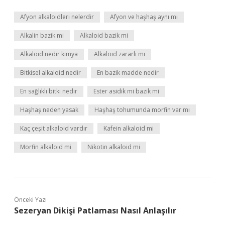
Afyon alkaloidleri nelerdir
Afyon ve haşhaş aynı mı
Alkalin bazik mi
Alkaloid bazik mi
Alkaloid nedir kimya
Alkaloid zararlı mı
Bitkisel alkaloid nedir
En bazik madde nedir
En sağlıklı bitki nedir
Ester asidik mi bazik mi
Haşhaş neden yasak
Haşhaş tohumunda morfin var mı
Kaç çeşit alkaloid vardır
Kafein alkaloid mi
Morfin alkaloid mi
Nikotin alkaloid mi
Önceki Yazı
Sezeryan Dikişi Patlaması Nasıl Anlaşılır