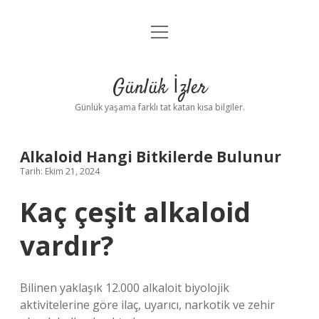
menüyü
Anasayfa
aç
Gizlilik Politikası
Günlük İzler
Yasal Uyarı
Günlük yaşama farklı tat katan kısa bilgiler.
Hakkımızda
Alkaloid Hangi Bitkilerde Bulunur
Tarih: Ekim 21, 2024
Kaç çeşit alkaloid
vardır?
Bilinen yaklaşık 12.000 alkaloit biyolojik
aktivitelerine göre ilaç, uyarıcı, narkotik ve zehir