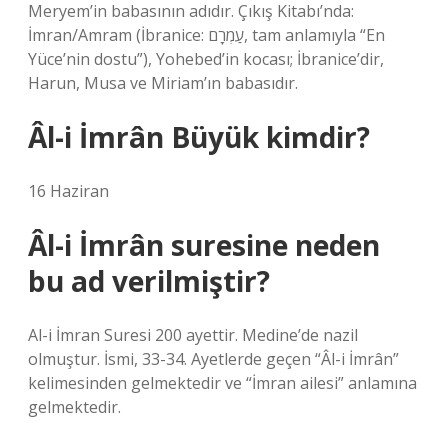
Meryem’in babasının adıdır. Çıkış Kitabı’nda:
İmran/Amram (İbranice: עַמְרָם‎, tam anlamıyla “En
Yüce’nin dostu”), Yohebed’in kocası; İbranice’dir,
Harun, Musa ve Miriam’ın babasıdır.
Âl-i İmrân Büyük kimdir?
16 Haziran
Âl-i İmrân suresine neden
bu ad verilmiştir?
Al-i İmran Suresi 200 ayettir. Medine’de nazil
olmuştur. İsmi, 33-34. Ayetlerde geçen “Âl-i İmrân”
kelimesinden gelmektedir ve “İmran ailesi” anlamına
gelmektedir.