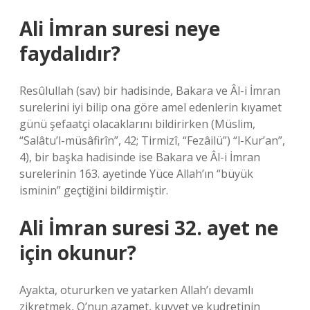
Ali İmran suresi neye
faydalıdır?
Resûlullah (sav) bir hadisinde, Bakara ve Âl-i İmran
surelerini iyi bilip ona göre amel edenlerin kıyamet
günü şefaatçi olacaklarını bildirirken (Müslim,
“Salâtu’l-müsâfirîn”, 42; Tirmizî, “Fezâilü”) “l-Kur’an”,
4), bir başka hadisinde ise Bakara ve Âl-i İmran
surelerinin 163. ayetinde Yüce Allah’ın “büyük
isminin” geçtiğini bildirmiştir.
Ali İmran suresi 32. ayet ne
için okunur?
Ayakta, otururken ve yatarken Allah’ı devamlı
zikretmek, O’nun azamet, kuvvet ve kudretinin