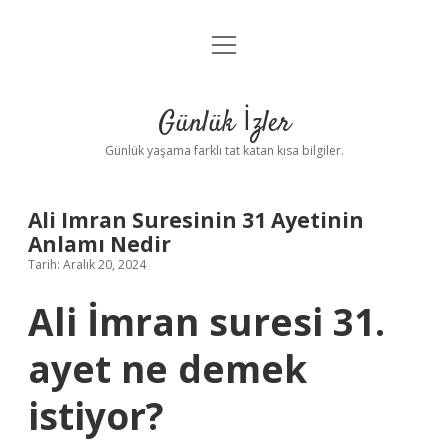
menüyü
Anasayfa
aç
Gizlilik Politikası
Günlük İzler
Yasal Uyarı
Günlük yaşama farklı tat katan kısa bilgiler.
Hakkımızda
Ali Imran Suresinin 31 Ayetinin
Anlamı Nedir
Tarih: Aralık 20, 2024
Ali İmran suresi 31.
ayet ne demek
istiyor?