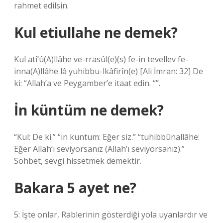
rahmet edilsin.
Kul etiullahe ne demek?
Kul atî’û(A)llâhe ve-rrasûl(e)(s) fe-in tevellev fe-
inna(A)llâhe lâ yuhibbu-lkâfirîn(e) [Ali İmran: 32] De
ki: “Allah’a ve Peygamber’e itaat edin. “”.
İn küntüm ne demek?
“Kul: De ki.” “in kuntum: Eğer siz.” “tuhibbûnallâhe:
Eğer Allah’ı seviyorsanız (Allah’ı seviyorsanız).”
Sohbet, sevgi hissetmek demektir.
Bakara 5 ayet ne?
5: İşte onlar, Rablerinin gösterdiği yola uyanlardır ve