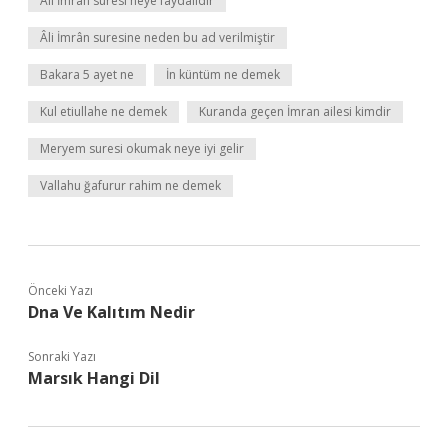
Ali İmran suresi neye faydalıdır
Âli İmrân suresine neden bu ad verilmiştir
Bakara 5 ayet ne
İn küntüm ne demek
Kul etiullahe ne demek
Kuranda geçen İmran ailesi kimdir
Meryem suresi okumak neye iyi gelir
Vallahu ğafurur rahim ne demek
Önceki Yazı
Dna Ve Kalıtım Nedir
Sonraki Yazı
Marsık Hangi Dil