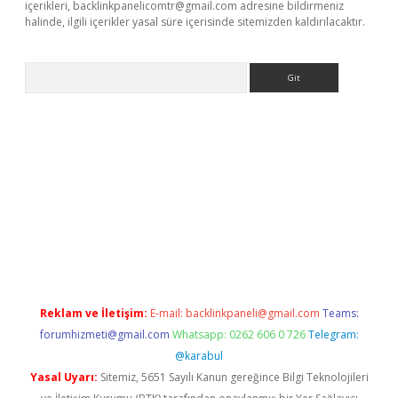
içerikleri,
backlinkpanelicomtr@gmail.com
adresine bildirmeniz
halinde, ilgili içerikler yasal süre içerisinde sitemizden kaldırılacaktır.
Arama
casino/
Reklam ve İletişim:
E-mail:
backlinkpaneli@gmail.com
Teams:
forumhizmeti@gmail.com
Whatsapp: 0262 606 0 726
Telegram:
@karabul
Yasal Uyarı:
Sitemiz, 5651 Sayılı Kanun gereğince Bilgi Teknolojileri