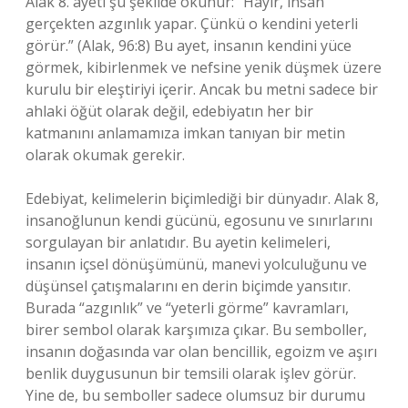
Alak 8. ayeti şu şekilde okunur: “Hayır, insan
gerçekten azgınlık yapar. Çünkü o kendini yeterli
görür.” (Alak, 96:8) Bu ayet, insanın kendini yüce
görmek, kibirlenmek ve nefsine yenik düşmek üzere
kurulu bir eleştiriyi içerir. Ancak bu metni sadece bir
ahlaki öğüt olarak değil, edebiyatın her bir
katmanını anlamamıza imkan tanıyan bir metin
olarak okumak gerekir.
Edebiyat, kelimelerin biçimlediği bir dünyadır. Alak 8,
insanoğlunun kendi gücünü, egosunu ve sınırlarını
sorgulayan bir anlatıdır. Bu ayetin kelimeleri,
insanın içsel dönüşümünü, manevi yolculuğunu ve
düşünsel çatışmalarını en derin biçimde yansıtır.
Burada “azgınlık” ve “yeterli görme” kavramları,
birer sembol olarak karşımıza çıkar. Bu semboller,
insanın doğasında var olan bencillik, egoizm ve aşırı
benlik duygusunun bir temsili olarak işlev görür.
Yine de, bu semboller sadece olumsuz bir durumu