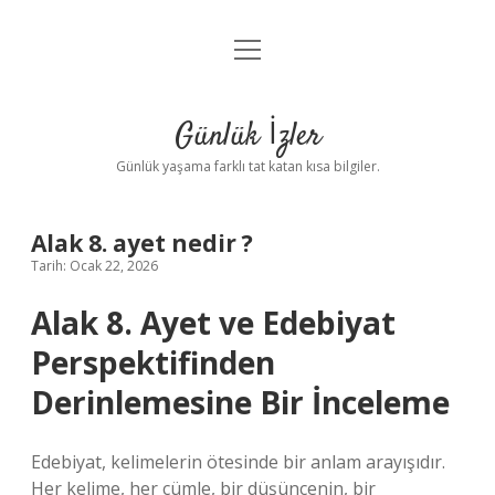
menüyü
Anasayfa
aç
Gizlilik Politikası
Günlük İzler
Yasal Uyarı
Günlük yaşama farklı tat katan kısa bilgiler.
Hakkımızda
Alak 8. ayet nedir ?
Tarih: Ocak 22, 2026
Alak 8. Ayet ve Edebiyat
Perspektifinden
Derinlemesine Bir İnceleme
Edebiyat, kelimelerin ötesinde bir anlam arayışıdır.
Her kelime, her cümle, bir düşüncenin, bir