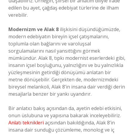
ulaşabiliriz. Örneğin, şiirsel bir anlatım diliyle ifade
edilen bu ayet, çağdaş edebiyat türlerine de ilham
verebilir.
Modernizm ve Alak 8
ilişkisini düşündüğümüzde,
modern edebiyatın bireyin içsel çatışmalarını,
toplumla olan bağlarını ve varoluşsal
sorgulamalarını nasıl yansıttığını görmek
mümkündür. Alak 8, tıpkı modernist eserlerdeki gibi,
insanın içsel boşluğunu, yalnızlığını ve bu yalnızlıkla
yüzleşmesinin getirdiği dönüşümü anlatan bir
metne dönüşebilir. Gerçekten de, modernizmdeki
bireysel melankoli, Alak 8’in insana dair verdiği derin
mesajlarla benzer bir yankı uyandırır.
Bir anlatıcı bakış açısından da, ayetin edebi etkisini,
onun üslubuna ve yapısına bakarak inceleyebiliriz.
Anlatı teknikleri
açısından bakıldığında, Alak 8’in
insana dair sunduğu çözümleme, monolog ve iç