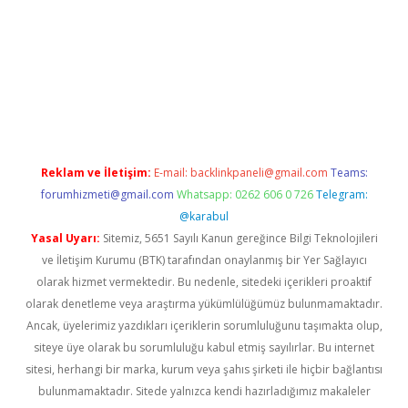
casino/
Reklam ve İletişim:
E-mail:
backlinkpaneli@gmail.com
Teams:
forumhizmeti@gmail.com
Whatsapp: 0262 606 0 726
Telegram:
@karabul
Yasal Uyarı:
Sitemiz, 5651 Sayılı Kanun gereğince Bilgi Teknolojileri
ve İletişim Kurumu (BTK) tarafından onaylanmış bir Yer Sağlayıcı
olarak hizmet vermektedir. Bu nedenle, sitedeki içerikleri proaktif
olarak denetleme veya araştırma yükümlülüğümüz bulunmamaktadır.
Ancak, üyelerimiz yazdıkları içeriklerin sorumluluğunu taşımakta olup,
siteye üye olarak bu sorumluluğu kabul etmiş sayılırlar. Bu internet
sitesi, herhangi bir marka, kurum veya şahıs şirketi ile hiçbir bağlantısı
bulunmamaktadır. Sitede yalnızca kendi hazırladığımız makaleler