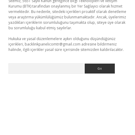
Sitemiz, 5651 Sayılı Kanun gereğince Bilgi Teknolojileri ve İletişim
Kurumu (BTK) tarafından onaylanmış bir Yer Sağlayıcı olarak hizmet
vermektedir. Bu nedenle, sitedeki içerikleri proaktif olarak denetleme
veya araştırma yükümlülüğümüz bulunmamaktadır. Ancak, üyelerimiz
yazdıkları içeriklerin sorumluluğunu taşımakta olup, siteye üye olarak
bu sorumluluğu kabul etmiş sayılırlar.
Hukuka ve yasal düzenlemelere aykırı olduğunu düşündüğünüz
içerikleri,
backlinkpanelicomtr@gmail.com
adresine bildirmeniz
halinde, ilgili içerikler yasal süre içerisinde sitemizden kaldırılacaktır.
Arama
casino/