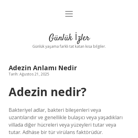
menüyü
Anasayfa
aç
Gizlilik Politikası
Günlük İzler
Yasal Uyarı
Günlük yaşama farklı tat katan kısa bilgiler.
Hakkımızda
Adezin Anlamı Nedir
Tarih: Ağustos 21, 2025
Adezin nedir?
Bakteriyel adlar, bakteri bileşenleri veya
uzantılarıdır ve genellikle bulaşıcı veya yaşadıkları
villada diğer hücreleri veya yüzeyleri tutar veya
tutar. Adhäse bir tür virülans faktörüdür.