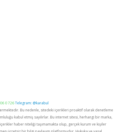
06 0 726
Telegram: @karabul
vermektedir. Bu nedenle, sitedeki içerikleri proaktif olarak denetleme
luğu kabul etmiş sayılırlar. Bu internet sitesi, herhangi bir marka,
içerikler haber niteliği taşımamakta olup, gerçek kurum ve kişiler
men ücretsiz bir bilgi paylaşım platformudur. Hukuka ve yasal