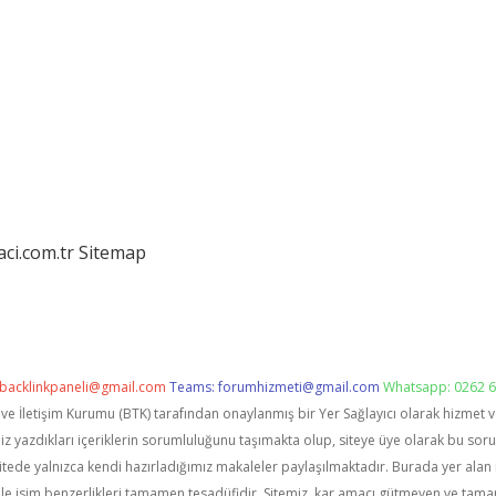
aci.com.tr
Sitemap
backlinkpaneli@gmail.com
Teams:
forumhizmeti@gmail.com
Whatsapp: 0262 6
i ve İletişim Kurumu (BTK) tarafından onaylanmış bir Yer Sağlayıcı olarak hizmet 
zdıkları içeriklerin sorumluluğunu taşımakta olup, siteye üye olarak bu sorumlu
itede yalnızca kendi hazırladığımız makaleler paylaşılmaktadır. Burada yer alan 
le isim benzerlikleri tamamen tesadüfidir. Sitemiz, kar amacı gütmeyen ve tama