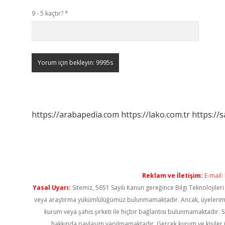
9 - 5 kaçtır?
*
https://arabapedia.com
https://lako.com.tr
https://s
Reklam ve İletişim:
E-mail:
Yasal Uyarı:
Sitemiz, 5651 Sayılı Kanun gereğince Bilgi Teknolojiler
veya araştırma yükümlülüğümüz bulunmamaktadır. Ancak, üyelerimiz ya
kurum veya şahıs şirketi ile hiçbir bağlantısı bulunmamaktadır. S
hakkında paylaşım yapılmamaktadır. Gerçek kurum ve kişiler i