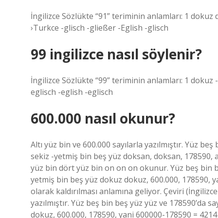
İngilizce Sözlükte “91” teriminin anlamları: 1 doku
›Turkce -glisch -gließer -Eglish -glisch
99 ingilizce nasıl söylenir?
İngilizce Sözlükte “99” teriminin anlamları: 1 dokuz
eglisch -eglish -eglisch
600.000 nasıl okunur?
Altı yüz bin ve 600.000 sayılarla yazılmıştır. Yüz beş 
sekiz -yetmiş bin beş yüz doksan, doksan, 178590, 
yüz bin dört yüz bin on on on okunur. Yüz beş bin be
yetmiş bin beş yüz dokuz dokuz, 600.000, 178590, y
olarak kaldırılması anlamına geliyor. Çeviri (İngilizce
yazılmıştır. Yüz beş bin beş yüz yüz ve 178590’da say
dokuz, 600.000, 178590, yani 600000-178590 = 421410