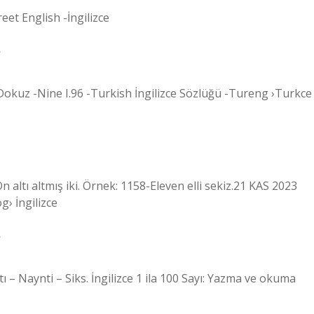
eet English -İngilizce
?
ç Dokuz -Nine I.96 -Turkish İngilizce Sözlüğü -Tureng ›Turkce
altı altmış iki. Örnek: 1158-Eleven elli sekiz.21 KAS 2023
› İngilizce
?
ı – Naynti – Siks. İngilizce 1 ila 100 Sayı: Yazma ve okuma