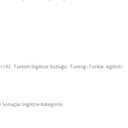
an I.92 -Turkish İngilizce Sözlüğü -Tureng ›Turkce -eglisch -
 1 Sonuçlar İngilizce Kategorisi