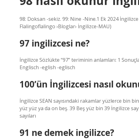
98 nasıl okunur ingil
98: Doksan -sekiz. 99: Nine -Nine.1 Ek 2024 İngilizc
Flalingoflalingo ›Bloglar› İngilizce-MAU)
97 ingilizcesi ne?
İngilizce Sözlükte “97” teriminin anlamları: 1 Sonuçl
Englisch -eglish -eglisch
100’ün İngilizcesi nasıl okun
İngilizce SEAN sayısındaki rakamlar yüzlerce bin bin 
yüz yüz ya da on beş. 39 Beş yüz bin 39 İngilizce say
sayıları
91 ne demek ingilizce?