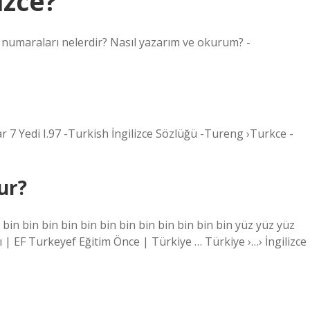
izce?
e numaraları nelerdir? Nasıl yazarım ve okurum? -
ar 7 Yedi I.97 -Turkish İngilizce Sözlüğü -Tureng ›Turkce -
ur?
bin bin bin bin bin bin bin bin bin bin bin bin yüz yüz yüz
ı | EF Turkeyef Eğitim Önce | Türkiye … Türkiye ›…› İngilizce