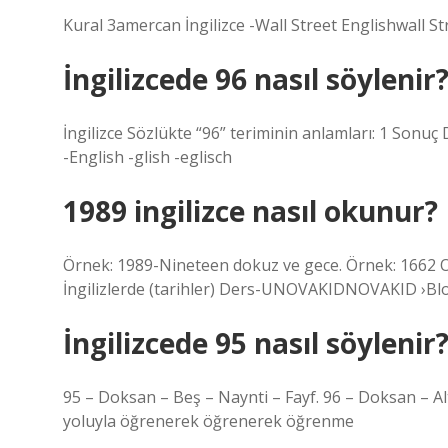
Kural 3amercan İngilizce -Wall Street Englishwall Str
İngilizcede 96 nasıl söylenir
İngilizce Sözlükte “96” teriminin anlamları: 1 Sonu
-English -glish -eglisch
1989 ingilizce nasıl okunur?
Örnek: 1989-Nineteen dokuz ve gece. Örnek: 1662 On 
İngilizlerde (tarihler) Ders-UNOVAKIDNOVAKID ›Blog
İngilizcede 95 nasıl söylenir
95 – Doksan – Beş – Naynti – Fayf. 96 – Doksan – Alt
yoluyla öğrenerek öğrenerek öğrenme