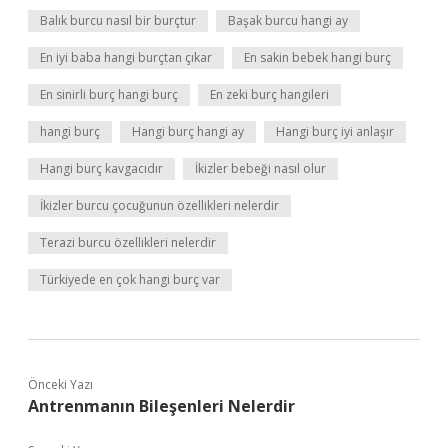
Balık burcu nasıl bir burçtur
Başak burcu hangi ay
En iyi baba hangi burçtan çıkar
En sakin bebek hangi burç
En sinirli burç hangi burç
En zeki burç hangileri
hangi burç
Hangi burç hangi ay
Hangi burç iyi anlaşır
Hangi burç kavgacıdır
İkizler bebeği nasıl olur
İkizler burcu çocuğunun özellikleri nelerdir
Terazi burcu özellikleri nelerdir
Türkiyede en çok hangi burç var
Önceki Yazı
Antrenmanın Bileşenleri Nelerdir