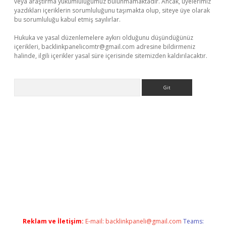
veya araştırma yükümlülüğümüz bulunmamaktadır. Ancak, üyelerimiz
yazdıkları içeriklerin sorumluluğunu taşımakta olup, siteye üye olarak
bu sorumluluğu kabul etmiş sayılırlar.
Hukuka ve yasal düzenlemelere aykırı olduğunu düşündüğünüz
içerikleri,
backlinkpanelicomtr@gmail.com
adresine bildirmeniz
halinde, ilgili içerikler yasal süre içerisinde sitemizden kaldırılacaktır.
Arama
tps://ilbet.casino/
Reklam ve İletişim:
E-mail:
backlinkpaneli@gmail.com
Teams: