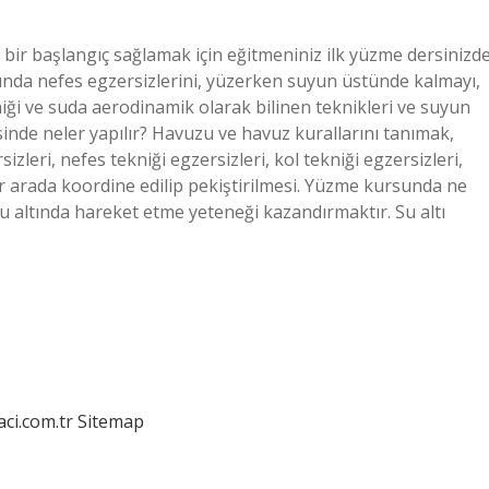
bir başlangıç ​​sağlamak için eğitmeniniz ilk yüzme dersinizd
sında nefes egzersizlerini, yüzerken suyun üstünde kalmayı,
niği ve suda aerodinamik olarak bilinen teknikleri ve suyun
sinde neler yapılır? Havuzu ve havuz kurallarını tanımak,
leri, nefes tekniği egzersizleri, kol tekniği egzersizleri,
ir arada koordine edilip pekiştirilmesi. Yüzme kursunda ne
u altında hareket etme yeteneği kazandırmaktır. Su altı
aci.com.tr
Sitemap