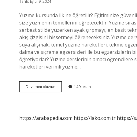
Tarih: Eylül 9, 2024
Yüzme kursunda ilk ne öğretilir? Eğitiminize güvenli 
size yüzmenin temellerini öğretecektir. Yüzme sıra
serbest stilde yüzerken ayak çırpmayı, en basit tek
akış çizgisini hissetmeyi öğreneceksiniz. Yüzme der
suya alışmak, temel yüzme hareketleri, tekme egzersiz
dalma ve sıçrama egzersizleri ile bu egzersizlerin b
öğretiyorlar? Yüzme derslerinin amacı öğrencilere s
hareketleri verimli yüzme…
Ilk
Devamını okuyun
14 Yorum
Yüzme
Dersinde
Ne
Yapılır
https://arabapedia.com
https://lako.com.tr
https://s