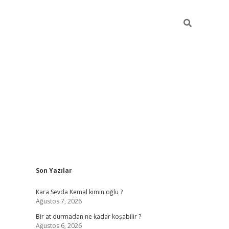
Sidebar
Son Yazılar
https://ilbe
Kara Sevda Kemal kimin oğlu ?
Ağustos 7, 2026
Bir at durmadan ne kadar koşabilir ?
Ağustos 6, 2026