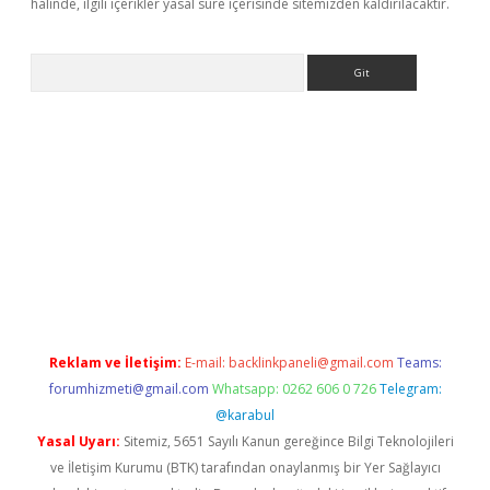
halinde, ilgili içerikler yasal süre içerisinde sitemizden kaldırılacaktır.
Arama
ps://ilbet.casino/
Reklam ve İletişim:
E-mail:
backlinkpaneli@gmail.com
Teams:
forumhizmeti@gmail.com
Whatsapp: 0262 606 0 726
Telegram:
@karabul
Yasal Uyarı:
Sitemiz, 5651 Sayılı Kanun gereğince Bilgi Teknolojileri
ve İletişim Kurumu (BTK) tarafından onaylanmış bir Yer Sağlayıcı