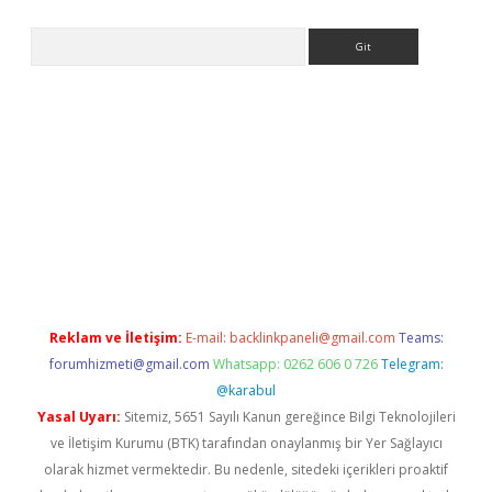
Arama
ps://ilbet.casino/
Reklam ve İletişim:
E-mail:
backlinkpaneli@gmail.com
Teams:
forumhizmeti@gmail.com
Whatsapp: 0262 606 0 726
Telegram:
@karabul
Yasal Uyarı:
Sitemiz, 5651 Sayılı Kanun gereğince Bilgi Teknolojileri
ve İletişim Kurumu (BTK) tarafından onaylanmış bir Yer Sağlayıcı
olarak hizmet vermektedir. Bu nedenle, sitedeki içerikleri proaktif