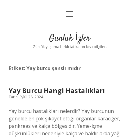
menüyü
Anasayfa
aç
Gizlilik Politikası
Günlük İzler
Yasal Uyarı
Günlük yaşama farklı tat katan kısa bilgiler.
Hakkımızda
Etiket:
Yay burcu şanslı mıdır
Yay Burcu Hangi Hastalıkları
Tarih: Eylül 28, 2024
Yay burcu hastalıkları nelerdir? Yay burcunun
genelde en çok şikayet ettiği organlar karaciğer,
pankreas ve kalça bölgesidir. Yeme-içme
düşkünlükleri nedeniyle kalça ve baldırlarda yağ