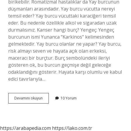
birikebilir. Romatizmal hastalıklar da Yay burcunun
düşmanları arasındadır. Yay burcu vücutta nereyi
temsil eder? Yay burcu vücuttaki karaciğeri temsil
eder. Bu nedenle özellikle alkol ve sigaradan uzak
durmalısınız. Kanser hangi burç? Yengeç: Yengeç
burcunun ismi Yunanca “Karkinos” kelimesinden
gelmektedir. Yay burcu olanlar ne yapar? Yay burcu,
risk almayı seven ve hayata açık olan erkeksi,
maceracı bir burçtur. Burç sembolündeki ileriyi
gösteren ok, bu burcun geçmişe değil geleceğe
odaklandığını gösterir. Hayata karşı olumlu ve kabul
edici tavırlarıyla…
Yay
Devamını okuyun
10 Yorum
Burcu
Hangi
Hastalıkları
https://arabapedia.com
https://lako.com.tr