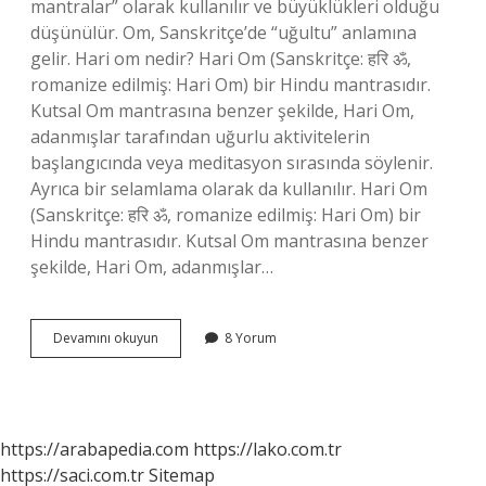
mantralar” olarak kullanılır ve büyüklükleri olduğu
düşünülür. Om, Sanskritçe’de “uğultu” anlamına
gelir. Hari om nedir? Hari Om (Sanskritçe: हरि ॐ,
romanize edilmiş: Hari Om) bir Hindu mantrasıdır.
Kutsal Om mantrasına benzer şekilde, Hari Om,
adanmışlar tarafından uğurlu aktivitelerin
başlangıcında veya meditasyon sırasında söylenir.
Ayrıca bir selamlama olarak da kullanılır. Hari Om
(Sanskritçe: हरि ॐ, romanize edilmiş: Hari Om) bir
Hindu mantrasıdır. Kutsal Om mantrasına benzer
şekilde, Hari Om, adanmışlar…
Om
Devamını okuyun
8 Yorum
Hari
Om
Ne
Demek
https://arabapedia.com
https://lako.com.tr
https://saci.com.tr
Sitemap