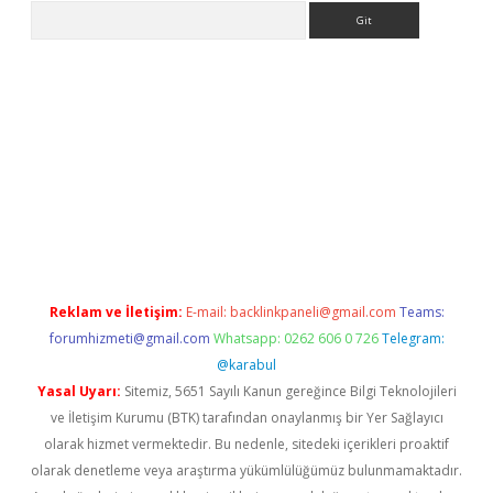
Arama
tps://ilbet.casino/
Reklam ve İletişim:
E-mail:
backlinkpaneli@gmail.com
Teams:
forumhizmeti@gmail.com
Whatsapp: 0262 606 0 726
Telegram:
@karabul
Yasal Uyarı:
Sitemiz, 5651 Sayılı Kanun gereğince Bilgi Teknolojileri
ve İletişim Kurumu (BTK) tarafından onaylanmış bir Yer Sağlayıcı
olarak hizmet vermektedir. Bu nedenle, sitedeki içerikleri proaktif
olarak denetleme veya araştırma yükümlülüğümüz bulunmamaktadır.