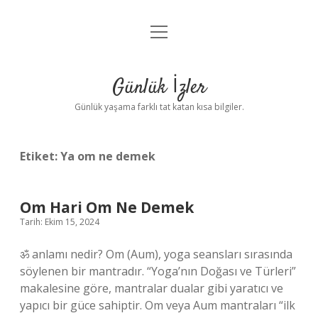
menüyü
Anasayfa
aç
Gizlilik Politikası
Günlük İzler
Yasal Uyarı
Günlük yaşama farklı tat katan kısa bilgiler.
Hakkımızda
Etiket:
Ya om ne demek
Om Hari Om Ne Demek
Tarih: Ekim 15, 2024
ॐ anlamı nedir? Om (Aum), yoga seansları sırasında
söylenen bir mantradır. “Yoga’nın Doğası ve Türleri”
makalesine göre, mantralar dualar gibi yaratıcı ve
yapıcı bir güce sahiptir. Om veya Aum mantraları “ilk