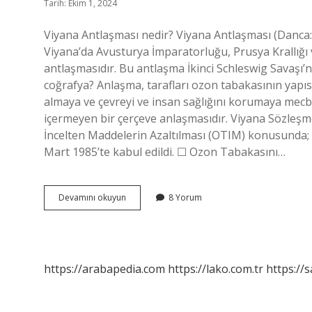
Tarih: Ekim 1, 2024
Viyana Antlaşması nedir? Viyana Antlaşması (Danca:
Viyana’da Avusturya İmparatorluğu, Prusya Krallığı 
antlaşmasıdır. Bu antlaşma İkinci Schleswig Savaşı’
coğrafya? Anlaşma, tarafları ozon tabakasının yapısı
almaya ve çevreyi ve insan sağlığını korumaya mecbu
içermeyen bir çerçeve anlaşmasıdır. Viyana Sözleş
İncelten Maddelerin Azaltılması (OTIM) konusunda
Mart 1985’te kabul edildi. ☐ Ozon Tabakasını…
Viyana
Devamını okuyun
8 Yorum
Sözleşmesinin
Amacı
Nedir
https://arabapedia.com
https://lako.com.tr
https://s