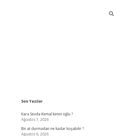
Sidebar
Son Yazılar
https://ilb
Kara Sevda Kemal kimin oğlu ?
Ağustos 7, 2026
Bir at durmadan ne kadar koşabilir ?
Ağustos 6, 2026