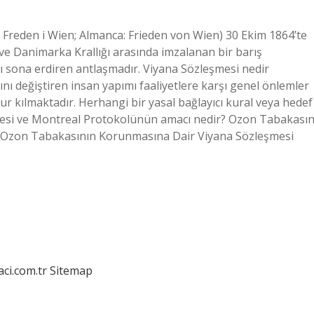
 Freden i Wien; Almanca: Frieden von Wien) 30 Ekim 1864’te
ve Danimarka Krallığı arasında imzalanan bir barış
nı sona erdiren antlaşmadır. Viyana Sözleşmesi nedir
nı değiştiren insan yapımı faaliyetlere karşı genel önlemler
r kılmaktadır. Herhangi bir yasal bağlayıcı kural veya hedef
mesi ve Montreal Protokolünün amacı nedir? Ozon Tabakasın
; Ozon Tabakasının Korunmasına Dair Viyana Sözleşmesi
aci.com.tr
Sitemap