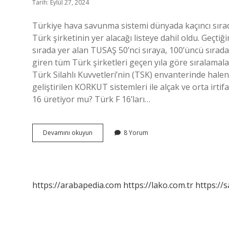
Tarih: Eylül 27, 2024
Türkiye hava savunma sistemi dünyada kaçıncı sırada
Türk şirketinin yer alacağı listeye dahil oldu. Geçtiği
sırada yer alan TUSAŞ 50’nci sıraya, 100’üncü sırada
giren tüm Türk şirketleri geçen yıla göre sıralamalar
Türk Silahlı Kuvvetleri’nin (TSK) envanterinde halen
geliştirilen KORKUT sistemleri ile alçak ve orta irtif
16 üretiyor mu? Türk F 16’ları…
Türkiyenin
Devamını okuyun
8 Yorum
Hava
Savunma
Gücü
Ne
Kadar
https://arabapedia.com
https://lako.com.tr
https://s