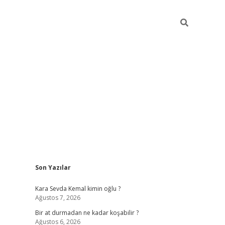
Sidebar
Son Yazılar
https://ilbe
Kara Sevda Kemal kimin oğlu ?
Ağustos 7, 2026
Bir at durmadan ne kadar koşabilir ?
Ağustos 6, 2026