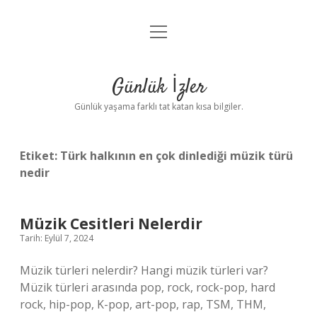
menüyü
Anasayfa
aç
Gizlilik Politikası
Günlük İzler
Yasal Uyarı
Günlük yaşama farklı tat katan kısa bilgiler.
Hakkımızda
Etiket:
Türk halkının en çok dinlediği müzik türü
nedir
Müzik Cesitleri Nelerdir
Tarih: Eylül 7, 2024
Müzik türleri nelerdir? Hangi müzik türleri var?
Müzik türleri arasında pop, rock, rock-pop, hard
rock, hip-pop, K-pop, art-pop, rap, TSM, THM,