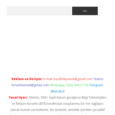
Arama
ps://ilbet.casino/
Reklam ve İletişim:
E-mail:
backlinkpaneli@gmail.com
Teams:
forumhizmeti@gmail.com
Whatsapp: 0262 606 0 726
Telegram:
@karabul
Yasal Uyarı:
Sitemiz, 5651 Sayılı Kanun gereğince Bilgi Teknolojileri
ve İletişim Kurumu (BTK) tarafından onaylanmış bir Yer Sağlayıcı
olarak hizmet vermektedir. Bu nedenle, sitedeki içerikleri proaktif