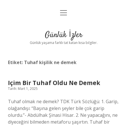
menüyü
Anasayfa
aç
Gizlilik Politikası
Günlük İzler
Yasal Uyarı
Günlük yaşama farklı tat katan kısa bilgiler.
Hakkımızda
Etiket:
Tuhaf kişilik ne demek
Içim Bir Tuhaf Oldu Ne Demek
Tarih: Mart 1, 2025
Tuhaf olmak ne demek? TDK Türk Sözlüğü: 1. Garip,
olağandışı: “Başına gelen şeyler bile çok garip
olurdu.”- Abdülhak Şinasi Hisar. 2. Ne yapacağını, ne
diyeceğini bilmeden metaforu şaşırtın. Tuhaf bir