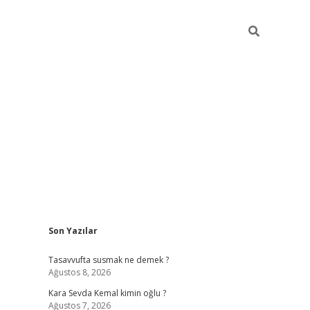
Sidebar
Son Yazılar
https://ilb
Tasavvufta susmak ne demek ?
Ağustos 8, 2026
Kara Sevda Kemal kimin oğlu ?
Ağustos 7, 2026