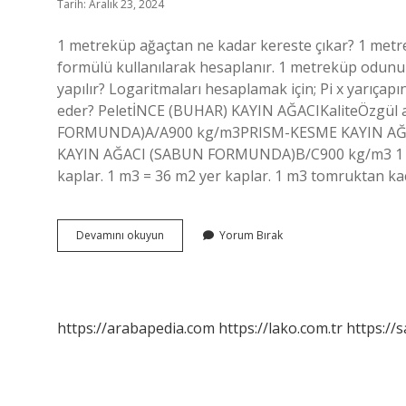
Tarih: Aralık 23, 2024
1 metreküp ağaçtan ne kadar kereste çıkar? 1 metre
formülü kullanılarak hesaplanır. 1 metreküp odunun 
yapılır? Logaritmaları hesaplamak için; Pi x yarıçap
eder? PeletİNCE (BUHAR) KAYIN AĞACIKaliteÖzgül
FORMUNDA)A/A900 kg/m3PRISM-KESME KAYIN A
KAYIN AĞACI (SABUN FORMUNDA)B/C900 kg/m3 1 me
kaplar. 1 m3 = 36 m2 yer kaplar. 1 m3 tomruktan ka
Tomruktan
Devamını okuyun
Yorum Bırak
Ne
Kadar
Kereste
Çıkar
https://arabapedia.com
https://lako.com.tr
https://s