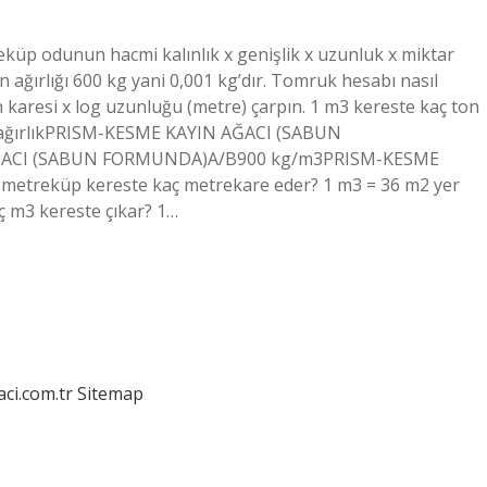
küp odunun hacmi kalınlık x genişlik x uzunluk x miktar
ağırlığı 600 kg yani 0,001 kg’dır. Tomruk hesabı nasıl
ın karesi x log uzunluğu (metre) çarpın. 1 m3 kereste kaç ton
 ağırlıkPRISM-KESME KAYIN AĞACI (SABUN
ĞACI (SABUN FORMUNDA)A/B900 kg/m3PRISM-KESME
treküp kereste kaç metrekare eder? 1 m3 = 36 m2 yer
ç m3 kereste çıkar? 1…
aci.com.tr
Sitemap