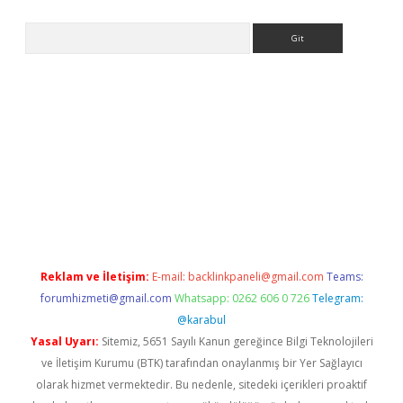
Arama
ps://ilbet.casino/
Reklam ve İletişim:
E-mail:
backlinkpaneli@gmail.com
Teams:
forumhizmeti@gmail.com
Whatsapp: 0262 606 0 726
Telegram:
@karabul
Yasal Uyarı:
Sitemiz, 5651 Sayılı Kanun gereğince Bilgi Teknolojileri
ve İletişim Kurumu (BTK) tarafından onaylanmış bir Yer Sağlayıcı
olarak hizmet vermektedir. Bu nedenle, sitedeki içerikleri proaktif