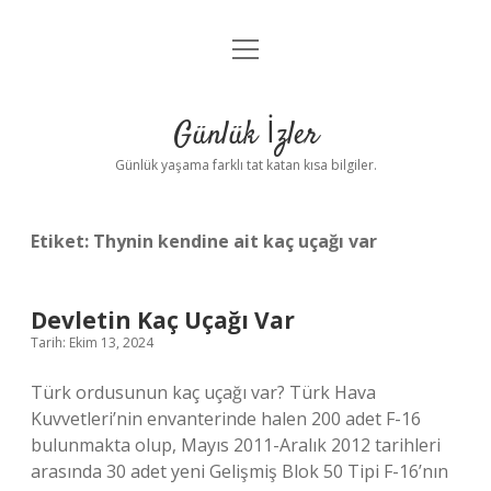
menüyü
Anasayfa
aç
Gizlilik Politikası
Günlük İzler
Yasal Uyarı
Günlük yaşama farklı tat katan kısa bilgiler.
Hakkımızda
Etiket:
Thynin kendine ait kaç uçağı var
Devletin Kaç Uçağı Var
Tarih: Ekim 13, 2024
Türk ordusunun kaç uçağı var? Türk Hava
Kuvvetleri’nin envanterinde halen 200 adet F-16
bulunmakta olup, Mayıs 2011-Aralık 2012 tarihleri ​​
arasında 30 adet yeni Gelişmiş Blok 50 Tipi F-16’nın