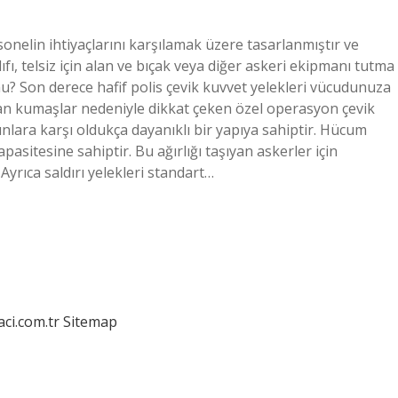
onelin ihtiyaçlarını karşılamak üzere tasarlanmıştır ve
ıfı, telsiz için alan ve bıçak veya diğer askeri ekipmanı tutma
 mu? Son derece hafif polis çevik kuvvet yelekleri vücudunuza
ılan kumaşlar nedeniyle dikkat çeken özel operasyon çevik
nlara karşı oldukça dayanıklı bir yapıya sahiptir. Hücum
pasitesine sahiptir. Bu ağırlığı taşıyan askerler için
yrıca saldırı yelekleri standart…
aci.com.tr
Sitemap