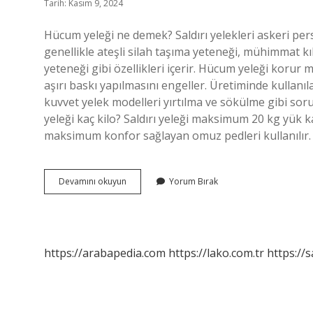
Tarih: Kasım 9, 2024
Hücum yeleği ne demek? Saldırı yelekleri askeri pers
genellikle ateşli silah taşıma yeteneği, mühimmat kıl
yeteneği gibi özellikleri içerir. Hücum yeleği korur
aşırı baskı yapılmasını engeller. Üretiminde kullan
kuvvet yelek modelleri yırtılma ve sökülme gibi soru
yeleği kaç kilo? Saldırı yeleği maksimum 20 kg yük ka
maksimum konfor sağlayan omuz pedleri kullanılır. A
Askerde
Devamını okuyun
Yorum Bırak
Hücum
Yeleği
Ne
Demek
https://arabapedia.com
https://lako.com.tr
https://s