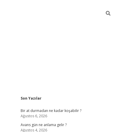
Sidebar
Son Yazılar
https://i
Bir at durmadan ne kadar koşabilir ?
Ağustos 6, 2026
Avans gün ne anlama gelir ?
Ağustos 4, 2026