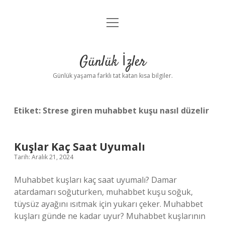
menüyü
Anasayfa
aç
Gizlilik Politikası
Günlük İzler
Yasal Uyarı
Günlük yaşama farklı tat katan kısa bilgiler.
Hakkımızda
Etiket:
Strese giren muhabbet kuşu nasıl düzelir
Kuşlar Kaç Saat Uyumalı
Tarih: Aralık 21, 2024
Muhabbet kuşları kaç saat uyumalı? Damar
atardamarı soğuturken, muhabbet kuşu soğuk,
tüysüz ayağını ısıtmak için yukarı çeker. Muhabbet
kuşları günde ne kadar uyur? Muhabbet kuşlarının