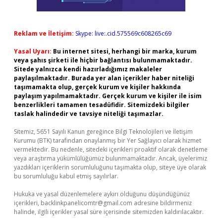
Reklam ve İletişim:
Skype: live:.cid.575569c608265c69
Yasal Uyarı:
Bu internet sitesi, herhangi bir marka, kurum
veya şahıs şirketi ile hiçbir bağlantısı bulunmamaktadır.
Sitede yalnızca kendi hazırladığımız makaleler
paylaşılmaktadır. Burada yer alan içerikler haber niteliği
taşımamakta olup, gerçek kurum ve kişiler hakkında
paylaşım yapılmamaktadır. Gerçek kurum ve kişiler ile isim
benzerlikleri tamamen tesadüfidir. Sitemizdeki bilgiler
taslak halindedir ve tavsiye niteliği taşımazlar.
Sitemiz, 5651 Sayılı Kanun gereğince Bilgi Teknolojileri ve İletişim
Kurumu (BTK) tarafından onaylanmış bir Yer Sağlayıcı olarak hizmet
vermektedir. Bu nedenle, sitedeki içerikleri proaktif olarak denetleme
veya araştırma yükümlülüğümüz bulunmamaktadır. Ancak, üyelerimiz
yazdıkları içeriklerin sorumluluğunu taşımakta olup, siteye üye olarak
bu sorumluluğu kabul etmiş sayılırlar.
Hukuka ve yasal düzenlemelere aykırı olduğunu düşündüğünüz
içerikleri,
backlinkpanelicomtr@gmail.com
adresine bildirmeniz
halinde, ilgili içerikler yasal süre içerisinde sitemizden kaldırılacaktır.