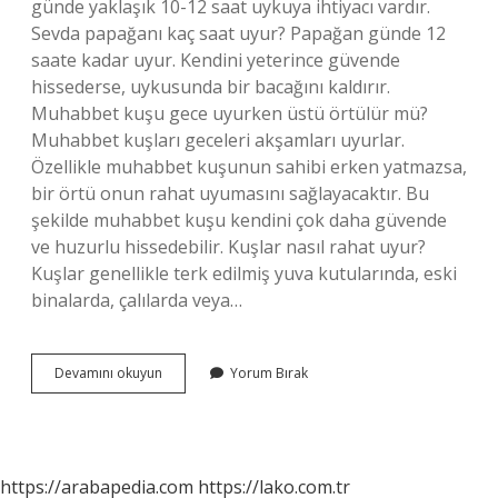
günde yaklaşık 10-12 saat uykuya ihtiyacı vardır.
Sevda papağanı kaç saat uyur? Papağan günde 12
saate kadar uyur. Kendini yeterince güvende
hissederse, uykusunda bir bacağını kaldırır.
Muhabbet kuşu gece uyurken üstü örtülür mü?
Muhabbet kuşları geceleri akşamları uyurlar.
Özellikle muhabbet kuşunun sahibi erken yatmazsa,
bir örtü onun rahat uyumasını sağlayacaktır. Bu
şekilde muhabbet kuşu kendini çok daha güvende
ve huzurlu hissedebilir. Kuşlar nasıl rahat uyur?
Kuşlar genellikle terk edilmiş yuva kutularında, eski
binalarda, çalılarda veya…
Kuşlar
Devamını okuyun
Yorum Bırak
Kaç
Saat
Uyumalı
https://arabapedia.com
https://lako.com.tr