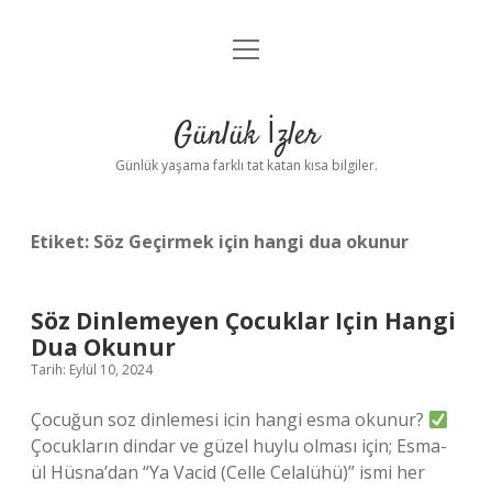
menüyü
Anasayfa
aç
Gizlilik Politikası
Günlük İzler
Yasal Uyarı
Günlük yaşama farklı tat katan kısa bilgiler.
Hakkımızda
Etiket:
Söz Geçirmek için hangi dua okunur
Söz Dinlemeyen Çocuklar Için Hangi
Dua Okunur
Tarih: Eylül 10, 2024
Çocuğun soz dinlemesi icin hangi esma okunur?
Çocukların dindar ve güzel huylu olması için; Esma-
ül Hüsna’dan “Ya Vacid (Celle Celalühü)” ismi her