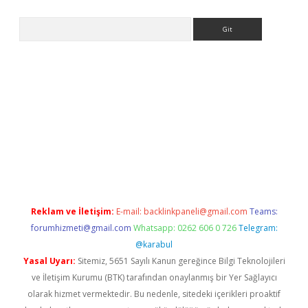
Arama
ps://ilbet.casino/
Reklam ve İletişim:
E-mail:
backlinkpaneli@gmail.com
Teams:
forumhizmeti@gmail.com
Whatsapp: 0262 606 0 726
Telegram:
@karabul
Yasal Uyarı:
Sitemiz, 5651 Sayılı Kanun gereğince Bilgi Teknolojileri
ve İletişim Kurumu (BTK) tarafından onaylanmış bir Yer Sağlayıcı
olarak hizmet vermektedir. Bu nedenle, sitedeki içerikleri proaktif