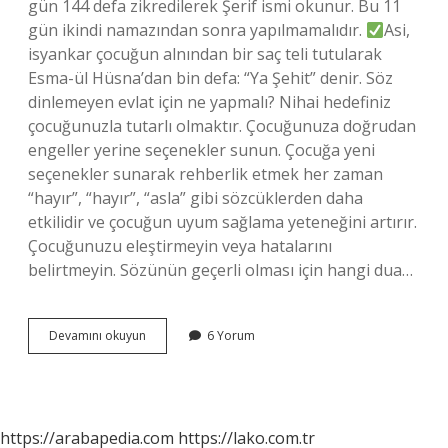
gün 144 defa zikredilerek Şerif ismi okunur. Bu 11
gün ikindi namazından sonra yapılmamalıdır.
Asi,
isyankar çocuğun alnından bir saç teli tutularak
Esma-ül Hüsna’dan bin defa: “Ya Şehit” denir. Söz
dinlemeyen evlat için ne yapmalı? Nihai hedefiniz
çocuğunuzla tutarlı olmaktır. Çocuğunuza doğrudan
engeller yerine seçenekler sunun. Çocuğa yeni
seçenekler sunarak rehberlik etmek her zaman
“hayır”, “hayır”, “asla” gibi sözcüklerden daha
etkilidir ve çocuğun uyum sağlama yeteneğini artırır.
Çocuğunuzu eleştirmeyin veya hatalarını
belirtmeyin. Sözünün geçerli olması için hangi dua…
Söz
Devamını okuyun
6 Yorum
Dinlemeyen
Çocuklar
Için
Hangi
Dua
https://arabapedia.com
https://lako.com.tr
Okunur