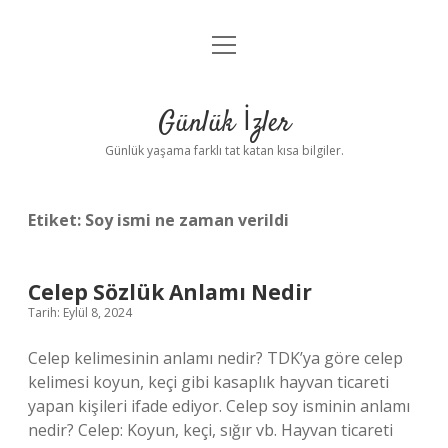
menüyü
Anasayfa
aç
Gizlilik Politikası
Günlük İzler
Yasal Uyarı
Günlük yaşama farklı tat katan kısa bilgiler.
Hakkımızda
Etiket:
Soy ismi ne zaman verildi
Celep Sözlük Anlamı Nedir
Tarih: Eylül 8, 2024
Celep kelimesinin anlamı nedir? TDK’ya göre celep
kelimesi koyun, keçi gibi kasaplık hayvan ticareti
yapan kişileri ifade ediyor. Celep soy isminin anlamı
nedir? Celep: Koyun, keçi, sığır vb. Hayvan ticareti