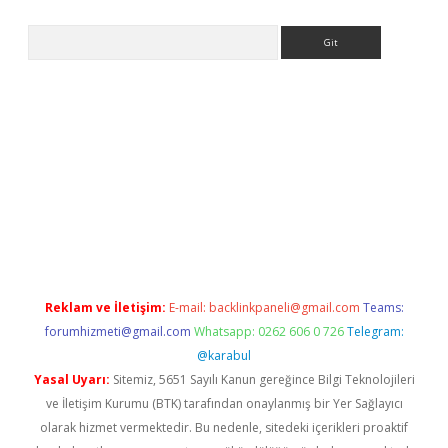
Arama
ps://ilbet.casino/
Reklam ve İletişim:
E-mail:
backlinkpaneli@gmail.com
Teams:
forumhizmeti@gmail.com
Whatsapp: 0262 606 0 726
Telegram:
@karabul
Yasal Uyarı:
Sitemiz, 5651 Sayılı Kanun gereğince Bilgi Teknolojileri
ve İletişim Kurumu (BTK) tarafından onaylanmış bir Yer Sağlayıcı
olarak hizmet vermektedir. Bu nedenle, sitedeki içerikleri proaktif