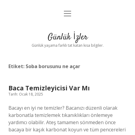
menüyü
Anasayfa
aç
Gizlilik Politikası
Günlük İzler
Yasal Uyarı
Günlük yaşama farklı tat katan kısa bilgiler.
Hakkımızda
Etiket:
Soba borusunu ne açar
Baca Temizleyicisi Var Mı
Tarih: Ocak 18, 2025
Bacayı en iyi ne temizler? Bacanızı düzenli olarak
karbonatla temizlemek tıkanıklıkları önlemeye
yardımcı olabilir. Ateş tamamen sönmeden önce
bacaya bir kaşık karbonat koyun ve tüm pencereleri