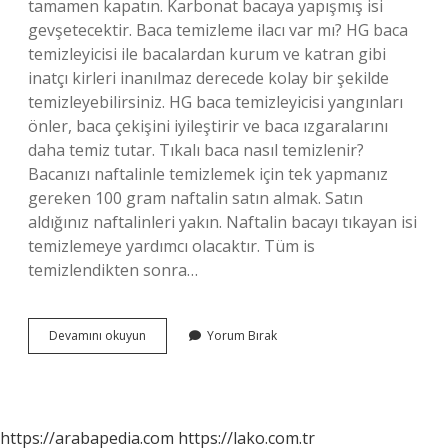
tamamen kapatın. Karbonat bacaya yapışmış isi
gevşetecektir. Baca temizleme ilacı var mı? HG baca
temizleyicisi ile bacalardan kurum ve katran gibi
inatçı kirleri inanılmaz derecede kolay bir şekilde
temizleyebilirsiniz. HG baca temizleyicisi yangınları
önler, baca çekişini iyileştirir ve baca ızgaralarını
daha temiz tutar. Tıkalı baca nasıl temizlenir?
Bacanızı naftalinle temizlemek için tek yapmanız
gereken 100 gram naftalin satın almak. Satın
aldığınız naftalinleri yakın. Naftalin bacayı tıkayan isi
temizlemeye yardımcı olacaktır. Tüm is
temizlendikten sonra…
Baca
Devamını okuyun
Yorum Bırak
Temizleyicisi
Var
Mı
https://arabapedia.com
https://lako.com.tr