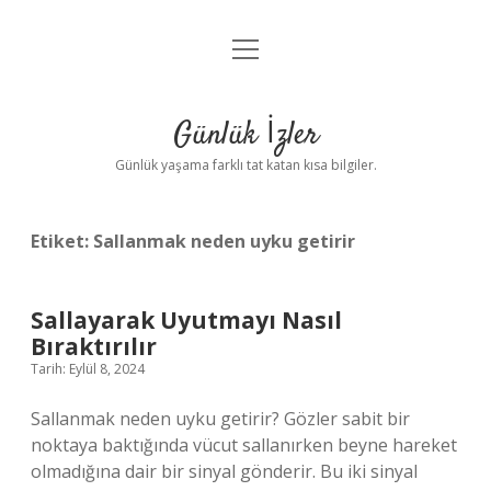
menüyü
Anasayfa
aç
Gizlilik Politikası
Günlük İzler
Yasal Uyarı
Günlük yaşama farklı tat katan kısa bilgiler.
Hakkımızda
Etiket:
Sallanmak neden uyku getirir
Sallayarak Uyutmayı Nasıl
Bıraktırılır
Tarih: Eylül 8, 2024
Sallanmak neden uyku getirir? Gözler sabit bir
noktaya baktığında vücut sallanırken beyne hareket
olmadığına dair bir sinyal gönderir. Bu iki sinyal