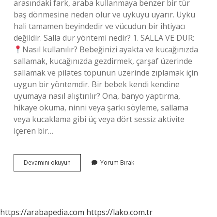
arasındaki fark, araba kullanmaya benzer bir tür
baş dönmesine neden olur ve uykuyu uyarır. Uyku
hali tamamen beyindedir ve vücudun bir ihtiyacı
değildir. Salla dur yöntemi nedir? 1. SALLA VE DUR:
Nasıl kullanılır? Bebeğinizi ayakta ve kucağınızda
sallamak, kucağınızda gezdirmek, çarşaf üzerinde
sallamak ve pilates topunun üzerinde zıplamak için
uygun bir yöntemdir. Bir bebek kendi kendine
uyumaya nasıl alıştırılır? Ona, banyo yaptırma,
hikaye okuma, ninni veya şarkı söyleme, sallama
veya kucaklama gibi üç veya dört sessiz aktivite
içeren bir…
Sallayarak
Devamını okuyun
Yorum Bırak
Uyutmayı
Nasıl
Bıraktırılır
https://arabapedia.com
https://lako.com.tr