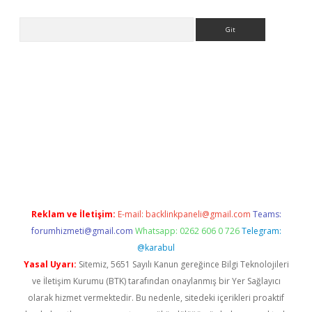
Arama
ps://ilbet.casino/
Reklam ve İletişim:
E-mail:
backlinkpaneli@gmail.com
Teams:
forumhizmeti@gmail.com
Whatsapp: 0262 606 0 726
Telegram:
@karabul
Yasal Uyarı:
Sitemiz, 5651 Sayılı Kanun gereğince Bilgi Teknolojileri
ve İletişim Kurumu (BTK) tarafından onaylanmış bir Yer Sağlayıcı
olarak hizmet vermektedir. Bu nedenle, sitedeki içerikleri proaktif