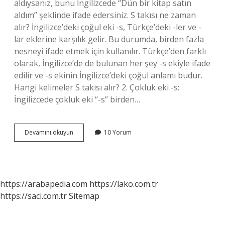
aldıysanız, bunu İngilizcede “Dün bir kitap satın
aldım” şeklinde ifade edersiniz. S takısı ne zaman
alır? İngilizce’deki çoğul eki -s, Türkçe’deki -ler ve -
lar eklerine karşılık gelir. Bu durumda, birden fazla
nesneyi ifade etmek için kullanılır. Türkçe’den farklı
olarak, İngilizce’de de bulunan her şey -s ekiyle ifade
edilir ve -s ekinin İngilizce’deki çoğul anlamı budur.
Hangi kelimeler S takısı alır? 2. Çokluk eki -s:
İngilizcede çokluk eki “-s” birden…
Buy
Devamını okuyun
10 Yorum
Nasıl
S
Takısı
Alır
https://arabapedia.com
https://lako.com.tr
https://saci.com.tr
Sitemap