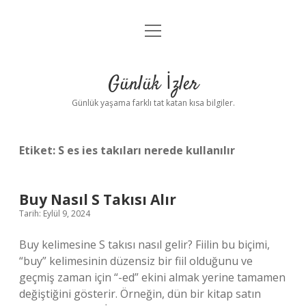
menüyü
Anasayfa
aç
Gizlilik Politikası
Günlük İzler
Yasal Uyarı
Günlük yaşama farklı tat katan kısa bilgiler.
Hakkımızda
Etiket:
S es ies takıları nerede kullanılır
Buy Nasıl S Takısı Alır
Tarih: Eylül 9, 2024
Buy kelimesine S takısı nasıl gelir? Fiilin bu biçimi,
“buy” kelimesinin düzensiz bir fiil olduğunu ve
geçmiş zaman için “-ed” ekini almak yerine tamamen
değiştiğini gösterir. Örneğin, dün bir kitap satın