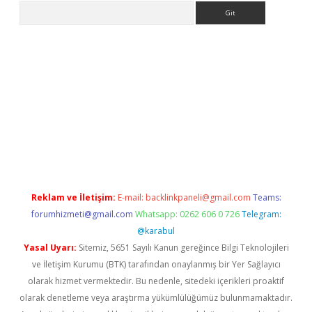
Arama
ps://ilbet.casino/
Reklam ve İletişim:
E-mail:
backlinkpaneli@gmail.com
Teams:
forumhizmeti@gmail.com
Whatsapp: 0262 606 0 726
Telegram:
@karabul
Yasal Uyarı:
Sitemiz, 5651 Sayılı Kanun gereğince Bilgi Teknolojileri
ve İletişim Kurumu (BTK) tarafından onaylanmış bir Yer Sağlayıcı
olarak hizmet vermektedir. Bu nedenle, sitedeki içerikleri proaktif
olarak denetleme veya araştırma yükümlülüğümüz bulunmamaktadır.