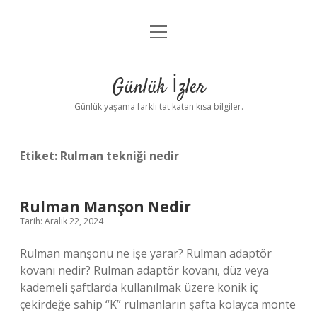
menüyü
Anasayfa
aç
Gizlilik Politikası
Günlük İzler
Yasal Uyarı
Günlük yaşama farklı tat katan kısa bilgiler.
Hakkımızda
Etiket:
Rulman tekniği nedir
Rulman Manşon Nedir
Tarih: Aralık 22, 2024
Rulman manşonu ne işe yarar? Rulman adaptör
kovanı nedir? Rulman adaptör kovanı, düz veya
kademeli şaftlarda kullanılmak üzere konik iç
çekirdeğe sahip “K” rulmanların şafta kolayca monte