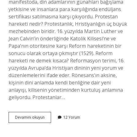
manifestoda, din adamlarının günahları bağışlama
yetkisine ve insanlara para karşılığında endüljans
sertifikası satılmasına karşı çıkıyordu. Protestan
hareketi nedir? Protestanlık, Hristiyanlığın üç büyük
mezhebinden biridir. 16. yüzyılda Martin Luther ve
Jean Calvin’in önderliğinde Katolik Kilisesi’ne ve
Papa’nın otoritesine karşı Reform hareketinin bir
sonucu olarak ortaya çıkmıştır (1529). Reform
hareketi ne demek kısaca? Reformasyon terimi, 16.
yüzyılda Avrupa’da Hristiyan dininin yeni yorum ve
düzenlemelerini ifade eder. Rönesans’ın aksine,
kişinin dini anlamda kendi benliğine dair yeni
anlayışı, kilisenin yönetiminden kurtuluş anlamına
geliyordu. Protestanlar…
Protestan
Devamını okuyun
12 Yorum
Reform
Hareketi
Nedir