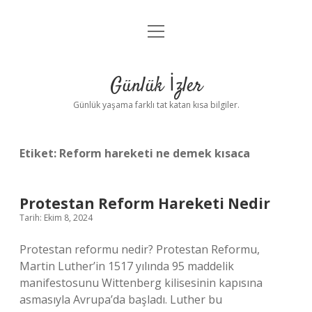
menüyü
Anasayfa
aç
Gizlilik Politikası
Günlük İzler
Yasal Uyarı
Günlük yaşama farklı tat katan kısa bilgiler.
Hakkımızda
Etiket:
Reform hareketi ne demek kısaca
Protestan Reform Hareketi Nedir
Tarih: Ekim 8, 2024
Protestan reformu nedir? Protestan Reformu,
Martin Luther’in 1517 yılında 95 maddelik
manifestosunu Wittenberg kilisesinin kapısına
asmasıyla Avrupa’da başladı. Luther bu