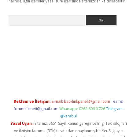
halinde, ilgili içerikler yasal süre içerisinde sitemizden kaldırılacaktır.
Arama
ps://ilbet.casino/
Reklam ve İletişim:
E-mail:
backlinkpaneli@gmail.com
Teams:
forumhizmeti@gmail.com
Whatsapp: 0262 606 0 726
Telegram:
@karabul
Yasal Uyarı:
Sitemiz, 5651 Sayılı Kanun gereğince Bilgi Teknolojileri
ve İletişim Kurumu (BTK) tarafından onaylanmış bir Yer Sağlayıcı