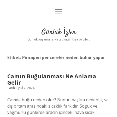
menüyü
Anasayfa
aç
Gizlilik Politikası
Günlük İzler
Yasal Uyarı
Günlük yaşama farklı tat katan kısa bilgiler.
Hakkımızda
Etiket:
Pimapen pencereler neden buhar yapar
Camın Buğulanması Ne Anlama
Gelir
Tarih: Eylül 7, 2024
Camda buğu neden olur? Bunun başlıca nedeni iç ve
dış ortam arasındaki sıcaklık farkıdır. Soğuk ve
yağmurlu günlerde aracın içindeki hava sıcak