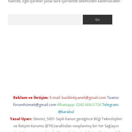
halinde, ilgili içerikler yasal süre içerisinde sitemizden kaldırılacaktır.
Arama
ps://ilbet.casino/
Reklam ve İletişim:
E-mail:
backlinkpaneli@gmail.com
Teams:
forumhizmeti@gmail.com
Whatsapp: 0262 606 0 726
Telegram:
@karabul
Yasal Uyarı:
Sitemiz, 5651 Sayılı Kanun gereğince Bilgi Teknolojileri
ve İletişim Kurumu (BTK) tarafından onaylanmış bir Yer Sağlayıcı