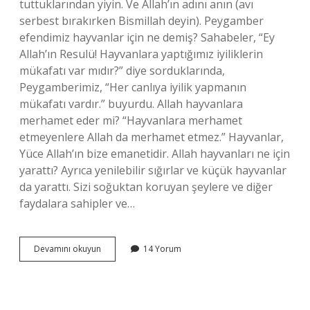
tuttuklarından yiyin. Ve Allah’ın adını anın (avı
serbest bırakırken Bismillah deyin). Peygamber
efendimiz hayvanlar için ne demiş? Sahabeler, “Ey
Allah’ın Resulü! Hayvanlara yaptığımız iyiliklerin
mükafatı var mıdır?” diye sorduklarında,
Peygamberimiz, “Her canlıya iyilik yapmanın
mükafatı vardır.” buyurdu. Allah hayvanlara
merhamet eder mi? “Hayvanlara merhamet
etmeyenlere Allah da merhamet etmez.” Hayvanlar,
Yüce Allah’ın bize emanetidir. Allah hayvanları ne için
yarattı? Ayrıca yenilebilir sığırlar ve küçük hayvanlar
da yarattı. Sizi soğuktan koruyan şeylere ve diğer
faydalara sahipler ve…
Allah
Devamını okuyun
14 Yorum
Hayvanlar
Için
Ne
Dedi