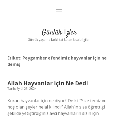
menüyü
Anasayfa
aç
Gizlilik Politikası
Günlük İzler
Yasal Uyarı
Günlük yaşama farklı tat katan kısa bilgiler.
Hakkımızda
Etiket:
Peygamber efendimiz hayvanlar için ne
demiş
Allah Hayvanlar Için Ne Dedi
Tarih: Eylül 25, 2024
Kuran hayvanlar için ne diyor? De ki: “Size temiz ve
hoş olan şeyler helal kılındı.” Allah’ın size öğrettiği
şekilde yetiştirdiğiniz avcı hayvanların sizin için