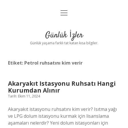
menüyü
Anasayfa
aç
Gizlilik Politikası
Günlük İzler
Yasal Uyarı
Günlük yaşama farklı tat katan kısa bilgiler.
Hakkımızda
Etiket:
Petrol ruhsatını kim verir
Akaryakıt Istasyonu Ruhsatı Hangi
Kurumdan Alınır
Tarih: Ekim 11, 2024
Akaryakıt istasyonu ruhsatını kim verir? Isıtma yağı
ve LPG dolum istasyonu kurmak için lisanslama
aşamaları nelerdir? Yeni dolum istasyonları için