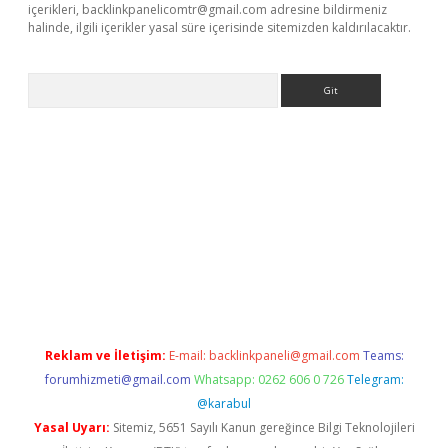
içerikleri,
backlinkpanelicomtr@gmail.com
adresine bildirmeniz
halinde, ilgili içerikler yasal süre içerisinde sitemizden kaldırılacaktır.
Arama
ttps://ilbet.casino/
Reklam ve İletişim:
E-mail:
backlinkpaneli@gmail.com
Teams:
forumhizmeti@gmail.com
Whatsapp: 0262 606 0 726
Telegram:
@karabul
Yasal Uyarı:
Sitemiz, 5651 Sayılı Kanun gereğince Bilgi Teknolojileri