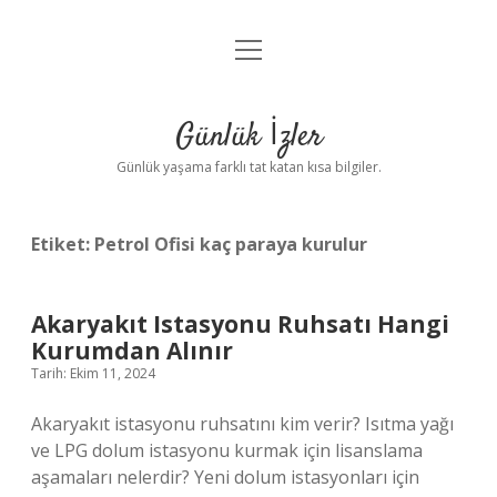
menüyü
Anasayfa
aç
Gizlilik Politikası
Günlük İzler
Yasal Uyarı
Günlük yaşama farklı tat katan kısa bilgiler.
Hakkımızda
Etiket:
Petrol Ofisi kaç paraya kurulur
Akaryakıt Istasyonu Ruhsatı Hangi
Kurumdan Alınır
Tarih: Ekim 11, 2024
Akaryakıt istasyonu ruhsatını kim verir? Isıtma yağı
ve LPG dolum istasyonu kurmak için lisanslama
aşamaları nelerdir? Yeni dolum istasyonları için