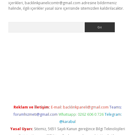
içerikleri,
backlinkpanelicomtr@gmail.com
adresine bildirmeniz
halinde, ilgili içerikler yasal süre içerisinde sitemizden kaldırılacaktır.
Arama
ps://ilbet.casino/
Reklam ve İletişim:
E-mail:
backlinkpaneli@gmail.com
Teams:
forumhizmeti@gmail.com
Whatsapp: 0262 606 0 726
Telegram:
@karabul
Yasal Uyarı:
Sitemiz, 5651 Sayılı Kanun gereğince Bilgi Teknolojileri