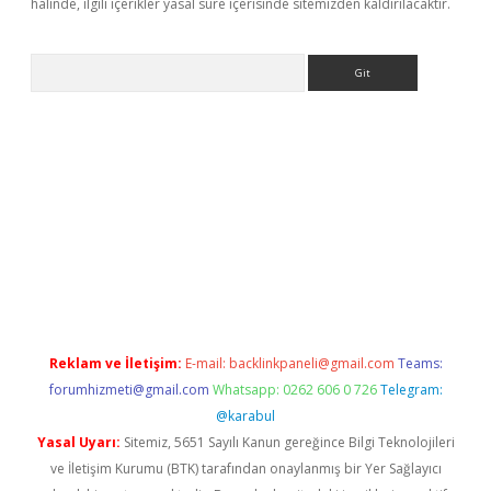
halinde, ilgili içerikler yasal süre içerisinde sitemizden kaldırılacaktır.
Arama
ps://ilbet.casino/
Reklam ve İletişim:
E-mail:
backlinkpaneli@gmail.com
Teams:
forumhizmeti@gmail.com
Whatsapp: 0262 606 0 726
Telegram:
@karabul
Yasal Uyarı:
Sitemiz, 5651 Sayılı Kanun gereğince Bilgi Teknolojileri
ve İletişim Kurumu (BTK) tarafından onaylanmış bir Yer Sağlayıcı