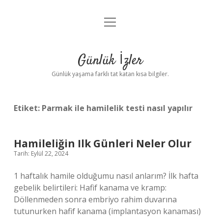
menüyü
Anasayfa
aç
Gizlilik Politikası
Günlük İzler
Yasal Uyarı
Günlük yaşama farklı tat katan kısa bilgiler.
Hakkımızda
Etiket:
Parmak ile hamilelik testi nasıl yapılır
Hamileliğin Ilk Günleri Neler Olur
Tarih: Eylül 22, 2024
1 haftalık hamile olduğumu nasıl anlarım? İlk hafta
gebelik belirtileri: Hafif kanama ve kramp:
Döllenmeden sonra embriyo rahim duvarına
tutunurken hafif kanama (implantasyon kanaması)