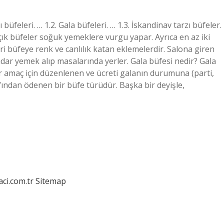
ı büfeleri. … 1.2. Gala büfeleri. … 1.3. İskandinav tarzı büfeler.
Açık büfeler soğuk yemeklere vurgu yapar. Ayrıca en az iki
leri büfeye renk ve canlılık katan eklemelerdir. Salona giren
kadar yemek alıp masalarında yerler. Gala büfesi nedir? Gala
i bir amaç için düzenlenen ve ücreti galanın durumuna (parti,
fından ödenen bir büfe türüdür. Başka bir deyişle,
aci.com.tr
Sitemap