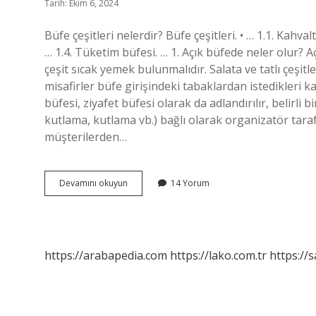
Tarih: Ekim 6, 2024
Büfe çeşitleri nelerdir? Büfe çeşitleri. • … 1.1. Kahvalt
… 1.4. Tüketim büfesi. … 1. Açık büfede neler olur? 
çeşit sıcak yemek bulunmalıdır. Salata ve tatlı çeşit
misafirler büfe girişindeki tabaklardan istedikleri 
büfesi, ziyafet büfesi olarak da adlandırılır, belirl
kutlama, kutlama vb.) bağlı olarak organizatör tara
müşterilerden…
Resepsiyon
Devamını okuyun
14 Yorum
Büfesi
Nedir
https://arabapedia.com
https://lako.com.tr
https://s