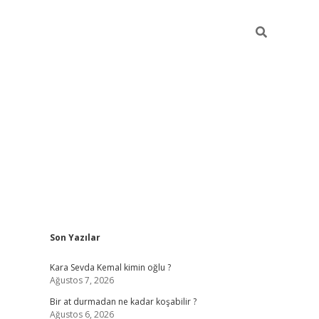
Sidebar
Son Yazılar
https://ilbet
Kara Sevda Kemal kimin oğlu ?
Ağustos 7, 2026
Bir at durmadan ne kadar koşabilir ?
Ağustos 6, 2026