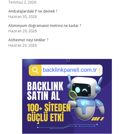
Temmuz 2, 2026
Ambalajlardaki P ne demek ?
Haziran 30, 2026
Alüminyum doğramanın metresi ne kadar ?
Haziran 29, 2026
Alzheimer neyi tetikler ?
Haziran 23, 2026