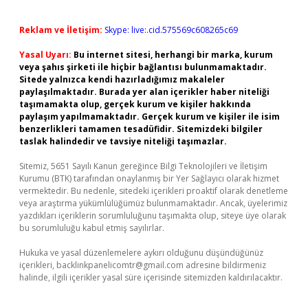
Reklam ve İletişim:
Skype: live:.cid.575569c608265c69
Yasal Uyarı:
Bu internet sitesi, herhangi bir marka, kurum
veya şahıs şirketi ile hiçbir bağlantısı bulunmamaktadır.
Sitede yalnızca kendi hazırladığımız makaleler
paylaşılmaktadır. Burada yer alan içerikler haber niteliği
taşımamakta olup, gerçek kurum ve kişiler hakkında
paylaşım yapılmamaktadır. Gerçek kurum ve kişiler ile isim
benzerlikleri tamamen tesadüfidir. Sitemizdeki bilgiler
taslak halindedir ve tavsiye niteliği taşımazlar.
Sitemiz, 5651 Sayılı Kanun gereğince Bilgi Teknolojileri ve İletişim
Kurumu (BTK) tarafından onaylanmış bir Yer Sağlayıcı olarak hizmet
vermektedir. Bu nedenle, sitedeki içerikleri proaktif olarak denetleme
veya araştırma yükümlülüğümüz bulunmamaktadır. Ancak, üyelerimiz
yazdıkları içeriklerin sorumluluğunu taşımakta olup, siteye üye olarak
bu sorumluluğu kabul etmiş sayılırlar.
Hukuka ve yasal düzenlemelere aykırı olduğunu düşündüğünüz
içerikleri,
backlinkpanelicomtr@gmail.com
adresine bildirmeniz
halinde, ilgili içerikler yasal süre içerisinde sitemizden kaldırılacaktır.