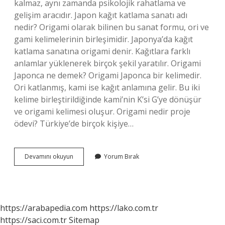
kalmaz, aynı zamanda psikolojik rahatlama ve
gelişim aracıdır. Japon kağıt katlama sanatı adı
nedir? Origami olarak bilinen bu sanat formu, ori ve
gami kelimelerinin birleşimidir. Japonya’da kağıt
katlama sanatına origami denir. Kağıtlara farklı
anlamlar yüklenerek birçok şekil yaratılır. Origami
Japonca ne demek? Origami Japonca bir kelimedir.
Ori katlanmış, kami ise kağıt anlamına gelir. Bu iki
kelime birleştirildiğinde kami’nin K’si G’ye dönüşür
ve origami kelimesi oluşur. Origami nedir proje
ödevi? Türkiye’de birçok kişiye…
Origami
Devamını okuyun
Yorum Bırak
Ne
Denir
https://arabapedia.com
https://lako.com.tr
https://saci.com.tr
Sitemap