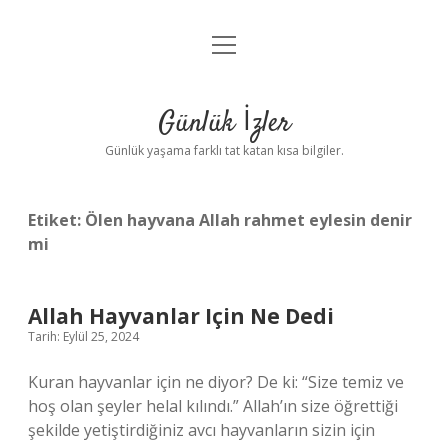
menüyü
Anasayfa
aç
Gizlilik Politikası
Günlük İzler
Yasal Uyarı
Günlük yaşama farklı tat katan kısa bilgiler.
Hakkımızda
Etiket:
Ölen hayvana Allah rahmet eylesin denir
mi
Allah Hayvanlar Için Ne Dedi
Tarih: Eylül 25, 2024
Kuran hayvanlar için ne diyor? De ki: “Size temiz ve
hoş olan şeyler helal kılındı.” Allah’ın size öğrettiği
şekilde yetiştirdiğiniz avcı hayvanların sizin için