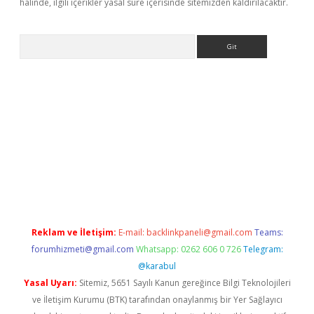
halinde, ilgili içerikler yasal süre içerisinde sitemizden kaldırılacaktır.
Arama
no/
Reklam ve İletişim:
E-mail:
backlinkpaneli@gmail.com
Teams:
forumhizmeti@gmail.com
Whatsapp: 0262 606 0 726
Telegram:
@karabul
Yasal Uyarı:
Sitemiz, 5651 Sayılı Kanun gereğince Bilgi Teknolojileri
ve İletişim Kurumu (BTK) tarafından onaylanmış bir Yer Sağlayıcı