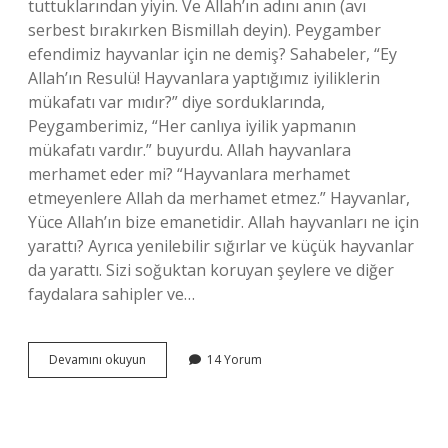
tuttuklarından yiyin. Ve Allah’ın adını anın (avı
serbest bırakırken Bismillah deyin). Peygamber
efendimiz hayvanlar için ne demiş? Sahabeler, “Ey
Allah’ın Resulü! Hayvanlara yaptığımız iyiliklerin
mükafatı var mıdır?” diye sorduklarında,
Peygamberimiz, “Her canlıya iyilik yapmanın
mükafatı vardır.” buyurdu. Allah hayvanlara
merhamet eder mi? “Hayvanlara merhamet
etmeyenlere Allah da merhamet etmez.” Hayvanlar,
Yüce Allah’ın bize emanetidir. Allah hayvanları ne için
yarattı? Ayrıca yenilebilir sığırlar ve küçük hayvanlar
da yarattı. Sizi soğuktan koruyan şeylere ve diğer
faydalara sahipler ve…
Allah
Devamını okuyun
14 Yorum
Hayvanlar
Için
Ne
Dedi