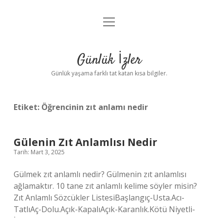
menüyü
Anasayfa
aç
Gizlilik Politikası
Günlük İzler
Yasal Uyarı
Günlük yaşama farklı tat katan kısa bilgiler.
Hakkımızda
Etiket:
Öğrencinin zıt anlamı nedir
Gülenin Zıt Anlamlısı Nedir
Tarih: Mart 3, 2025
Gülmek zıt anlamlı nedir? Gülmenin zıt anlamlısı
ağlamaktır. 10 tane zıt anlamlı kelime söyler misin?
Zıt Anlamlı Sözcükler ListesiBaşlangıç-Usta.Acı-
TatlıAç-Dolu.Açık-KapalıAçık-Karanlık.Kötü Niyetli-