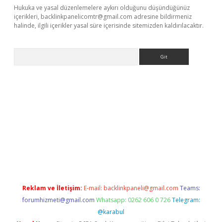
Hukuka ve yasal düzenlemelere aykırı olduğunu düşündüğünüz
içerikleri,
backlinkpanelicomtr@gmail.com
adresine bildirmeniz
halinde, ilgili içerikler yasal süre içerisinde sitemizden kaldırılacaktır.
Arama
ps://ilbet.casino/
Reklam ve İletişim:
E-mail:
backlinkpaneli@gmail.com
Teams:
forumhizmeti@gmail.com
Whatsapp: 0262 606 0 726
Telegram:
@karabul