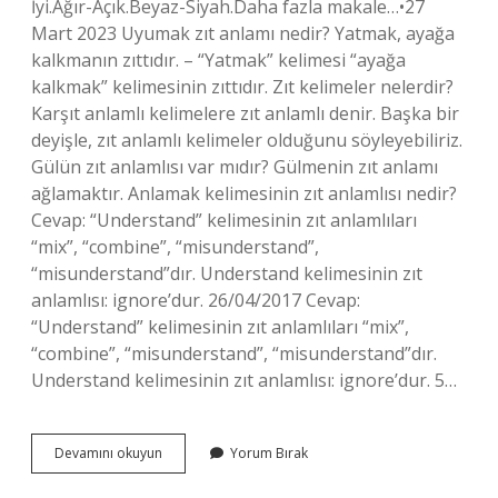
İyi.Ağır-Açık.Beyaz-Siyah.Daha fazla makale…•27
Mart 2023 Uyumak zıt anlamı nedir? Yatmak, ayağa
kalkmanın zıttıdır. – “Yatmak” kelimesi “ayağa
kalkmak” kelimesinin zıttıdır. Zıt kelimeler nelerdir?
Karşıt anlamlı kelimelere zıt anlamlı denir. Başka bir
deyişle, zıt anlamlı kelimeler olduğunu söyleyebiliriz.
Gülün zıt anlamlısı var mıdır? Gülmenin zıt anlamı
ağlamaktır. Anlamak kelimesinin zıt anlamlısı nedir?
Cevap: “Understand” kelimesinin zıt anlamlıları
“mix”, “combine”, “misunderstand”,
“misunderstand”dır. Understand kelimesinin zıt
anlamlısı: ignore’dur. 26/04/2017 Cevap:
“Understand” kelimesinin zıt anlamlıları “mix”,
“combine”, “misunderstand”, “misunderstand”dır.
Understand kelimesinin zıt anlamlısı: ignore’dur. 5…
Gülenin
Devamını okuyun
Yorum Bırak
Zıt
Anlamlısı