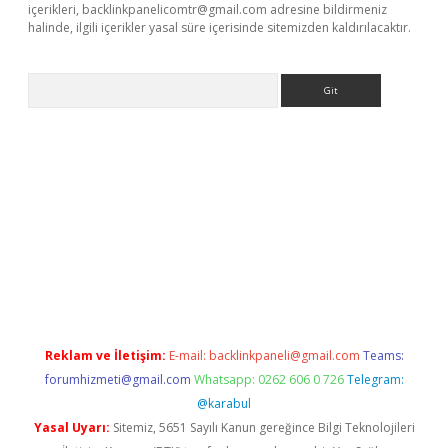
içerikleri,
backlinkpanelicomtr@gmail.com
adresine bildirmeniz
halinde, ilgili içerikler yasal süre içerisinde sitemizden kaldırılacaktır.
Arama
ps://ilbet.casino/
Reklam ve İletişim:
E-mail:
backlinkpaneli@gmail.com
Teams:
forumhizmeti@gmail.com
Whatsapp: 0262 606 0 726
Telegram:
@karabul
Yasal Uyarı:
Sitemiz, 5651 Sayılı Kanun gereğince Bilgi Teknolojileri