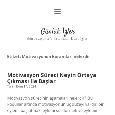
menüyü
Anasayfa
aç
Gizlilik Politikası
Günlük İzler
Yasal Uyarı
Günlük yaşama farklı tat katan kısa bilgiler.
Hakkımızda
Etiket:
Motivasyonun kuramları nelerdir
Motivasyon Süreci Neyin Ortaya
Çıkması Ile Başlar
Tarih: Ekim 14, 2024
Motivasyon sürecinin aşamaları nelerdir? Bu
koşullar altında motivasyonun üç düzeyi vardır; bir
eylemi başlatmak, eylemi sürdürmek ve eylemin