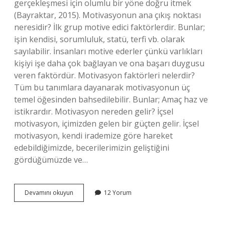
gerçekleşmesi için olumlu bir yöne doğru itmek
(Bayraktar, 2015). Motivasyonun ana çıkış noktası
neresidir? İlk grup motive edici faktörlerdir. Bunlar;
işin kendisi, sorumluluk, statü, terfi vb. olarak
sayılabilir. İnsanları motive ederler çünkü varlıkları
kişiyi işe daha çok bağlayan ve ona başarı duygusu
veren faktördür. Motivasyon faktörleri nelerdir?
Tüm bu tanımlara dayanarak motivasyonun üç
temel öğesinden bahsedilebilir. Bunlar; Amaç haz ve
istikrardır. Motivasyon nereden gelir? İçsel
motivasyon, içimizden gelen bir güçten gelir. İçsel
motivasyon, kendi irademize göre hareket
edebildiğimizde, becerilerimizin geliştiğini
gördüğümüzde ve…
Motivasyon
Devamını okuyun
12 Yorum
Süreci
Neyin
Ortaya