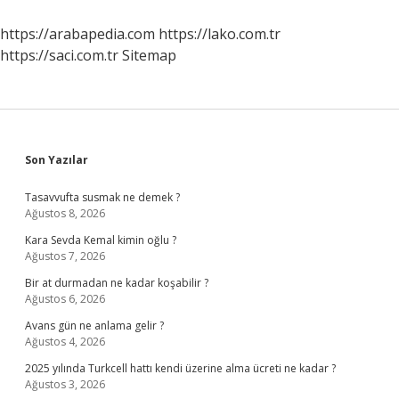
Çıkması
Ile
https://arabapedia.com
https://lako.com.tr
Başlar
https://saci.com.tr
Sitemap
Sidebar
Son Yazılar
Tasavvufta susmak ne demek ?
Ağustos 8, 2026
Kara Sevda Kemal kimin oğlu ?
Ağustos 7, 2026
Bir at durmadan ne kadar koşabilir ?
Ağustos 6, 2026
Avans gün ne anlama gelir ?
Ağustos 4, 2026
2025 yılında Turkcell hattı kendi üzerine alma ücreti ne kadar ?
Ağustos 3, 2026