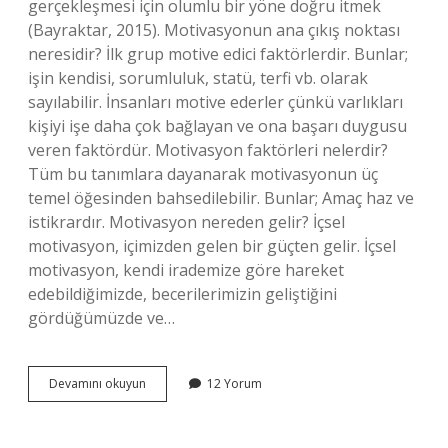
gerçekleşmesi için olumlu bir yöne doğru itmek
(Bayraktar, 2015). Motivasyonun ana çıkış noktası
neresidir? İlk grup motive edici faktörlerdir. Bunlar;
işin kendisi, sorumluluk, statü, terfi vb. olarak
sayılabilir. İnsanları motive ederler çünkü varlıkları
kişiyi işe daha çok bağlayan ve ona başarı duygusu
veren faktördür. Motivasyon faktörleri nelerdir?
Tüm bu tanımlara dayanarak motivasyonun üç
temel öğesinden bahsedilebilir. Bunlar; Amaç haz ve
istikrardır. Motivasyon nereden gelir? İçsel
motivasyon, içimizden gelen bir güçten gelir. İçsel
motivasyon, kendi irademize göre hareket
edebildiğimizde, becerilerimizin geliştiğini
gördüğümüzde ve…
Motivasyon
Devamını okuyun
12 Yorum
Süreci
Neyin
Ortaya