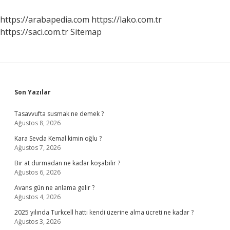
Çıkması
Ile
https://arabapedia.com
https://lako.com.tr
Başlar
https://saci.com.tr
Sitemap
Sidebar
Son Yazılar
Tasavvufta susmak ne demek ?
Ağustos 8, 2026
Kara Sevda Kemal kimin oğlu ?
Ağustos 7, 2026
Bir at durmadan ne kadar koşabilir ?
Ağustos 6, 2026
Avans gün ne anlama gelir ?
Ağustos 4, 2026
2025 yılında Turkcell hattı kendi üzerine alma ücreti ne kadar ?
Ağustos 3, 2026