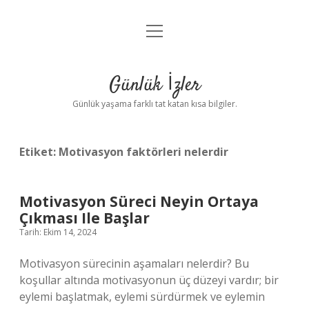
menüyü
Anasayfa
aç
Gizlilik Politikası
Günlük İzler
Yasal Uyarı
Günlük yaşama farklı tat katan kısa bilgiler.
Hakkımızda
Etiket:
Motivasyon faktörleri nelerdir
Motivasyon Süreci Neyin Ortaya
Çıkması Ile Başlar
Tarih: Ekim 14, 2024
Motivasyon sürecinin aşamaları nelerdir? Bu
koşullar altında motivasyonun üç düzeyi vardır; bir
eylemi başlatmak, eylemi sürdürmek ve eylemin