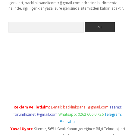
içerikleri,
backlinkpanelicomtr@gmail.com
adresine bildirmeniz
halinde, ilgili içerikler yasal süre içerisinde sitemizden kaldırılacaktır.
Arama
ps://ilbet.casino/
Reklam ve İletişim:
E-mail:
backlinkpaneli@gmail.com
Teams:
forumhizmeti@gmail.com
Whatsapp: 0262 606 0 726
Telegram:
@karabul
Yasal Uyarı:
Sitemiz, 5651 Sayılı Kanun gereğince Bilgi Teknolojileri