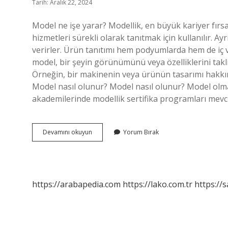
Tarih: Aralık 22, 2024
Model ne işe yarar? Modellik, en büyük kariyer fırsat
hizmetleri sürekli olarak tanıtmak için kullanılır. Ay
verirler. Ürün tanıtımı hem podyumlarda hem de iç v
model, bir şeyin görünümünü veya özelliklerini taklit 
Örneğin, bir makinenin veya ürünün tasarımı hakkında
Model nasıl olunur? Model nasıl olunur? Model olmak 
akademilerinde modellik sertifika programları mevc
Model
Devamını okuyun
Yorum Bırak
Nedir
Ne
Işe
Yarar
https://arabapedia.com
https://lako.com.tr
https://s