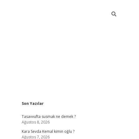
Sidebar
Son Yazılar
https://ilbet
Tasavvufta susmak ne demek ?
Ağustos 8, 2026
Kara Sevda Kemal kimin oğlu ?
Ağustos 7, 2026