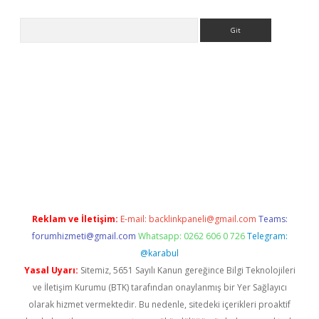
Arama
ps://ilbet.casino/
Reklam ve İletişim:
E-mail:
backlinkpaneli@gmail.com
Teams:
forumhizmeti@gmail.com
Whatsapp: 0262 606 0 726
Telegram:
@karabul
Yasal Uyarı:
Sitemiz, 5651 Sayılı Kanun gereğince Bilgi Teknolojileri
ve İletişim Kurumu (BTK) tarafından onaylanmış bir Yer Sağlayıcı
olarak hizmet vermektedir. Bu nedenle, sitedeki içerikleri proaktif