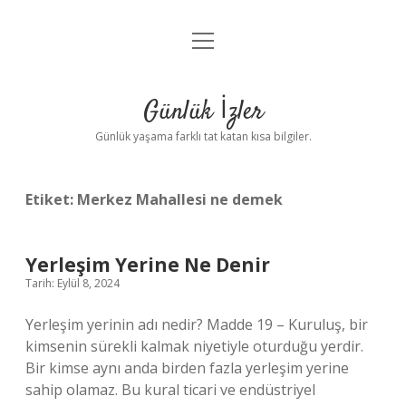
menüyü
Anasayfa
aç
Gizlilik Politikası
Günlük İzler
Yasal Uyarı
Günlük yaşama farklı tat katan kısa bilgiler.
Hakkımızda
Etiket:
Merkez Mahallesi ne demek
Yerleşim Yerine Ne Denir
Tarih: Eylül 8, 2024
Yerleşim yerinin adı nedir? Madde 19 – Kuruluş, bir
kimsenin sürekli kalmak niyetiyle oturduğu yerdir.
Bir kimse aynı anda birden fazla yerleşim yerine
sahip olamaz. Bu kural ticari ve endüstriyel