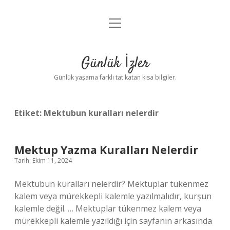
menüyü
Anasayfa
aç
Gizlilik Politikası
Günlük İzler
Yasal Uyarı
Günlük yaşama farklı tat katan kısa bilgiler.
Hakkımızda
Etiket:
Mektubun kuralları nelerdir
Mektup Yazma Kuralları Nelerdir
Tarih: Ekim 11, 2024
Mektubun kuralları nelerdir? Mektuplar tükenmez
kalem veya mürekkepli kalemle yazılmalıdır, kurşun
kalemle değil. … Mektuplar tükenmez kalem veya
mürekkepli kalemle yazıldığı için sayfanın arkasında