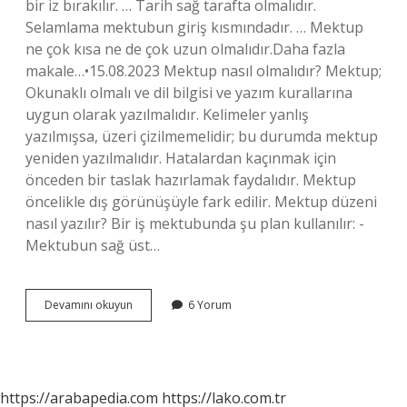
bir iz bırakılır. … Tarih sağ tarafta olmalıdır.
Selamlama mektubun giriş kısmındadır. … Mektup
ne çok kısa ne de çok uzun olmalıdır.Daha fazla
makale…•15.08.2023 Mektup nasıl olmalıdır? Mektup;
Okunaklı olmalı ve dil bilgisi ve yazım kurallarına
uygun olarak yazılmalıdır. Kelimeler yanlış
yazılmışsa, üzeri çizilmemelidir; bu durumda mektup
yeniden yazılmalıdır. Hatalardan kaçınmak için
önceden bir taslak hazırlamak faydalıdır. Mektup
öncelikle dış görünüşüyle ​​fark edilir. Mektup düzeni
nasıl yazılır? Bir iş mektubunda şu plan kullanılır: -
Mektubun sağ üst…
Mektup
Devamını okuyun
6 Yorum
Yazma
Kuralları
Nelerdir
https://arabapedia.com
https://lako.com.tr