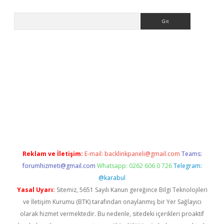
Arama
ps://ilbet.casino/
Reklam ve İletişim:
E-mail:
backlinkpaneli@gmail.com
Teams:
forumhizmeti@gmail.com
Whatsapp: 0262 606 0 726
Telegram:
@karabul
Yasal Uyarı:
Sitemiz, 5651 Sayılı Kanun gereğince Bilgi Teknolojileri
ve İletişim Kurumu (BTK) tarafından onaylanmış bir Yer Sağlayıcı
olarak hizmet vermektedir. Bu nedenle, sitedeki içerikleri proaktif