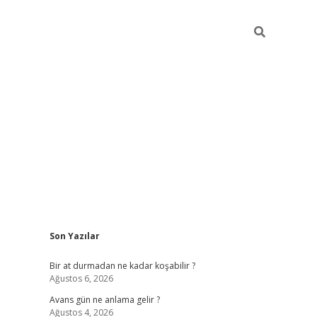
Sidebar
Son Yazılar
https://ilbe
Bir at durmadan ne kadar koşabilir ?
Ağustos 6, 2026
Avans gün ne anlama gelir ?
Ağustos 4, 2026