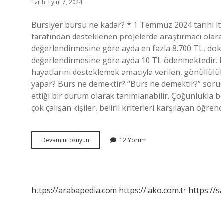
Tarih: Eylül 7, 2024
Bursiyer bursu ne kadar? * 1 Temmuz 2024 tarihi i
tarafından desteklenen projelerde araştırmacı ola
değerlendirmesine göre ayda en fazla 8.700 TL, dok
değerlendirmesine göre ayda 10 TL ödenmektedir. Bu
hayatlarını desteklemek amacıyla verilen, gönüllülü
yapar? Burs ne demektir? “Burs ne demektir?” sorusu
ettiği bir durum olarak tanımlanabilir. Çoğunlukla bel
çok çalışan kişiler, belirli kriterleri karşılayan öğrenc
Bursiyer
Devamını okuyun
12 Yorum
Destek
Nedir
https://arabapedia.com
https://lako.com.tr
https://s