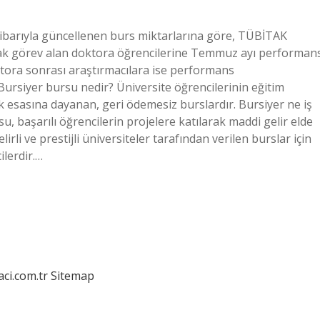
tibarıyla güncellenen burs miktarlarına göre, TÜBİTAK
rak görev alan doktora öğrencilerine Temmuz ayı performan
tora sonrası araştırmacılara ise performans
rsiyer bursu nedir? Üniversite öğrencilerinin eğitim
k esasına dayanan, geri ödemesiz burslardır. Bursiyer ne iş
, başarılı öğrencilerin projelere katılarak maddi gelir elde
irli ve prestijli üniversiteler tarafından verilen burslar için
ilerdir.…
aci.com.tr
Sitemap