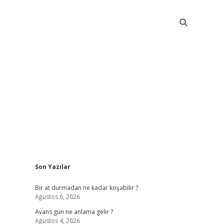
Sidebar
Son Yazılar
https://ilbe
Bir at durmadan ne kadar koşabilir ?
Ağustos 6, 2026
Avans gün ne anlama gelir ?
Ağustos 4, 2026