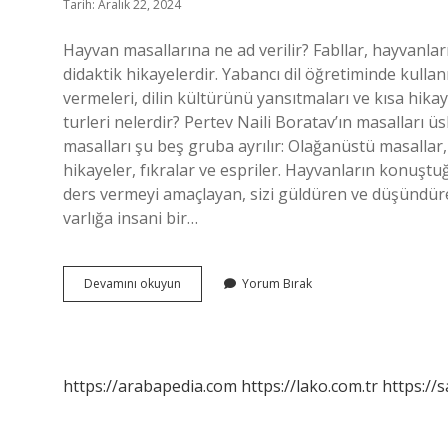
Tarih: Aralık 22, 2024
Hayvan masallarına ne ad verilir? Fabllar, hayvanl
didaktik hikayelerdir. Yabancı dil öğretiminde kullan
vermeleri, dilin kültürünü yansıtmaları ve kısa hika
turleri nelerdir? Pertev Naili Boratav’ın masalları 
masalları şu beş gruba ayrılır: Olağanüstü masallar,
hikayeler, fıkralar ve espriler. Hayvanların konuşt
ders vermeyi amaçlayan, sizi güldüren ve düşündüren 
varlığa insani bir…
Hayvan
Devamını okuyun
Yorum Bırak
Masallarına
Ne
Denir
https://arabapedia.com
https://lako.com.tr
https://s