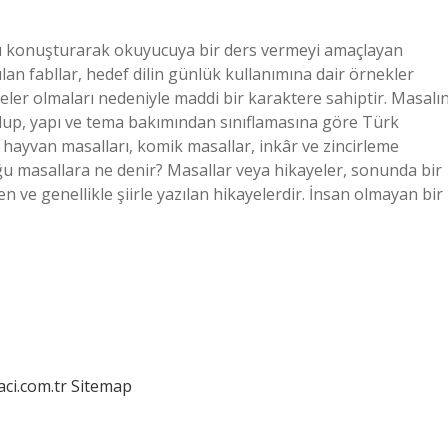
arı konuşturarak okuyucuya bir ders vermeyi amaçlayan
ılan fabllar, hedef dilin günlük kullanımına dair örnekler
yeler olmaları nedeniyle maddi bir karaktere sahiptir. Masalı
üslup, yapı ve tema bakımından sınıflamasına göre Türk
 hayvan masalları, komik masallar, inkâr ve zincirleme
uğu masallara ne denir? Masallar veya hikayeler, sonunda bir
ve genellikle şiirle yazılan hikayelerdir. İnsan olmayan bir
aci.com.tr
Sitemap