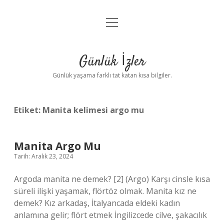
menüyü
Anasayfa
aç
Gizlilik Politikası
Günlük İzler
Yasal Uyarı
Günlük yaşama farklı tat katan kısa bilgiler.
Hakkımızda
Etiket:
Manita kelimesi argo mu
Manita Argo Mu
Tarih: Aralık 23, 2024
Argoda manita ne demek? [2] (Argo) Karşı cinsle kısa
süreli ilişki yaşamak, flörtöz olmak. Manita kız ne
demek? Kız arkadaş, İtalyancada eldeki kadın
anlamına gelir; flört etmek İngilizcede cilve, şakacılık