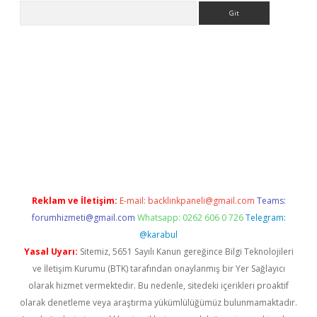
Arama
ps://ilbet.casino/
Reklam ve İletişim:
E-mail:
backlinkpaneli@gmail.com
Teams:
forumhizmeti@gmail.com
Whatsapp: 0262 606 0 726
Telegram:
@karabul
Yasal Uyarı:
Sitemiz, 5651 Sayılı Kanun gereğince Bilgi Teknolojileri
ve İletişim Kurumu (BTK) tarafından onaylanmış bir Yer Sağlayıcı
olarak hizmet vermektedir. Bu nedenle, sitedeki içerikleri proaktif
olarak denetleme veya araştırma yükümlülüğümüz bulunmamaktadır.