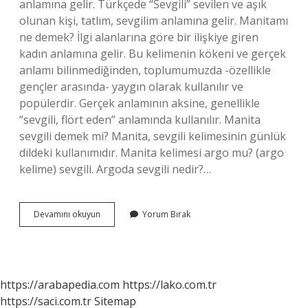
anlamına gelir. Türkçede “Sevgili” sevilen ve aşık
olunan kişi, tatlım, sevgilim anlamına gelir. Manitamı
ne demek? İlgi alanlarına göre bir ilişkiye giren
kadın anlamına gelir. Bu kelimenin kökeni ve gerçek
anlamı bilinmediğinden, toplumumuzda -özellikle
gençler arasında- yaygın olarak kullanılır ve
popülerdir. Gerçek anlamının aksine, genellikle
“sevgili, flört eden” anlamında kullanılır. Manita
sevgili demek mi? Manita, sevgili kelimesinin günlük
dildeki kullanımıdır. Manita kelimesi argo mu? (argo
kelime) sevgili. Argoda sevgili nedir?…
Manita
Devamını okuyun
Yorum Bırak
Argo
Mu
https://arabapedia.com
https://lako.com.tr
https://saci.com.tr
Sitemap