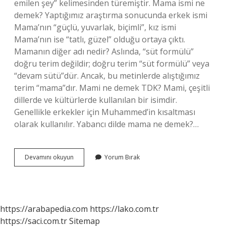
emilen şey” kelimesinden türemiştir. Mama ismi ne
demek? Yaptığımız araştırma sonucunda erkek ismi
Mama’nın “güçlü, yuvarlak, biçimli”, kız ismi
Mama’nın ise “tatlı, güzel” olduğu ortaya çıktı.
Mamanın diğer adı nedir? Aslında, “süt formülü”
doğru terim değildir; doğru terim “süt formülü” veya
“devam sütü”dür. Ancak, bu metinlerde alıştığımız
terim “mama”dır. Mami ne demek TDK? Mami, çeşitli
dillerde ve kültürlerde kullanılan bir isimdir.
Genellikle erkekler için Muhammed’in kısaltması
olarak kullanılır. Yabancı dilde mama ne demek?…
Mama
Devamını okuyun
Yorum Bırak
Türkçe
Bir
Kelime
Mi
https://arabapedia.com
https://lako.com.tr
https://saci.com.tr
Sitemap