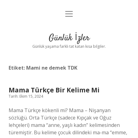
menüyü
Anasayfa
aç
Gizlilik Politikası
Günlük İzler
Yasal Uyarı
Günlük yaşama farklı tat katan kısa bilgiler.
Hakkımızda
Etiket:
Mami ne demek TDK
Mama Türkçe Bir Kelime Mi
Tarih: Ekim 15, 2024
Mama Türkçe kökenli mi? Mama – Nişanyan
sözlüğü. Orta Türkçe (sadece Kıpçak ve Oğuz
lehçeleri) mama “anne, yaşlı kadın” kelimesinden
türemiştir. Bu kelime çocuk dilindeki ma-ma “emme,