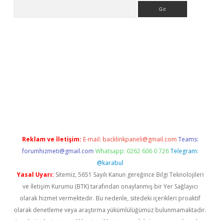
Arama
https://ilbet.casino/
Reklam ve İletişim:
E-mail:
backlinkpaneli@gmail.com
Teams:
forumhizmeti@gmail.com
Whatsapp: 0262 606 0 726
Telegram:
@karabul
Yasal Uyarı:
Sitemiz, 5651 Sayılı Kanun gereğince Bilgi Teknolojileri
ve İletişim Kurumu (BTK) tarafından onaylanmış bir Yer Sağlayıcı
olarak hizmet vermektedir. Bu nedenle, sitedeki içerikleri proaktif
olarak denetleme veya araştırma yükümlülüğümüz bulunmamaktadır.